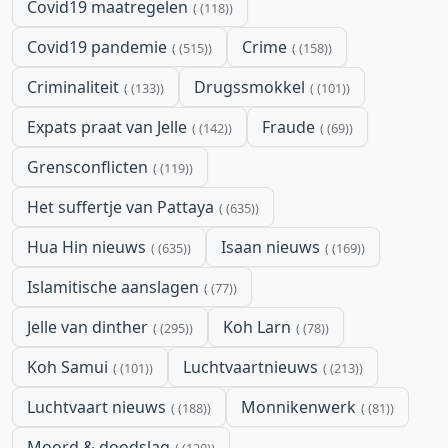
Covid19 maatregelen
(118)
Covid19 pandemie
Crime
(515)
(158)
Criminaliteit
Drugssmokkel
(133)
(101)
Expats praat van Jelle
Fraude
(142)
(69)
Grensconflicten
(119)
Het suffertje van Pattaya
(635)
Hua Hin nieuws
Isaan nieuws
(635)
(169)
Islamitische aanslagen
(77)
Jelle van dinther
Koh Larn
(295)
(78)
Koh Samui
Luchtvaartnieuws
(101)
(213)
Luchtvaart nieuws
Monnikenwerk
(188)
(81)
Moord & doodslag