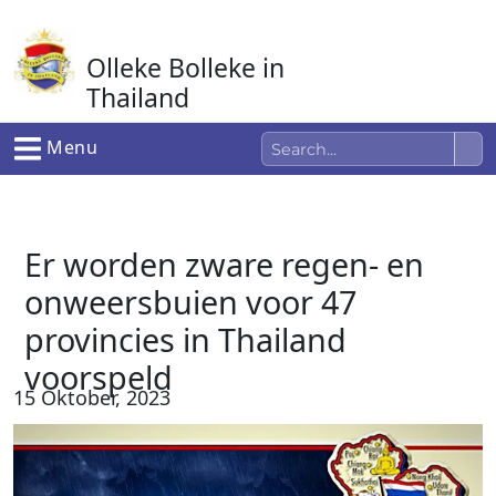
Ga
naar
Olleke Bolleke in
de
inhoud
Thailand
In Thailand
Menu
Er worden zware regen- en
onweersbuien voor 47
provincies in Thailand
voorspeld
15 Oktober, 2023