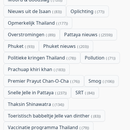
(120)
Nieuws uit de Isaan
Oplichting
(83)
(77)
Opmerkelijk Thailand
(177)
Overstromingen
Pattaya nieuws
(89)
(2559)
Phuket
Phuket nieuws
(93)
(203)
Politieke kringen Thailand
Pollution
(78)
(71)
Prachuap khiri khan
(183)
Premier Prayut Chan-O-Cha
Smog
(76)
(106)
Snelle Jelle in Pattaya
SRT
(237)
(84)
Thaksin Shinawatra
(134)
Toeristisch babbeltje Jelle van dinther
(83)
Vaccinatie programma Thailand
(79)