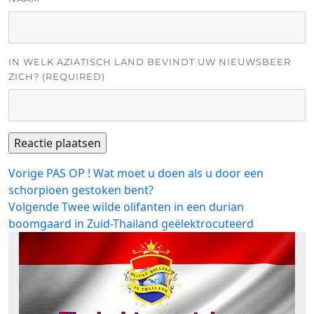
IN WELK AZIATISCH LAND BEVINDT UW NIEUWSBEER
ZICH? (REQUIRED)
Bericht
Vorig
Vorige
PAS OP ! Wat moet u doen als u door een
bericht:
schorpioen gestoken bent?
navigatie
Volgend
Volgende
Twee wilde olifanten in een durian
bericht:
boomgaard in Zuid-Thailand geëlektrocuteerd