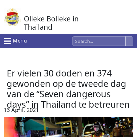
Ga
naar
Olleke Bolleke in
de
inhoud
Thailand
In Thailand
Menu
Er vielen 30 doden en 374
gewonden op de tweede dag
van de “Seven dangerous
days” in Thailand te betreuren
13 April, 2021