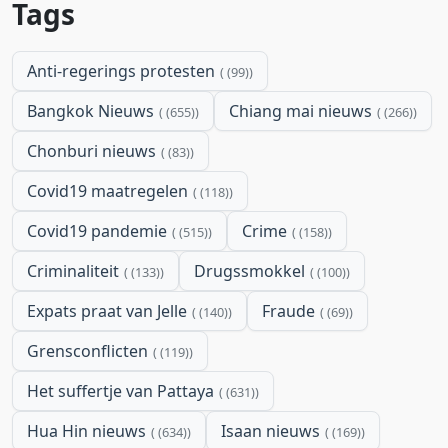
Tags
Anti-regerings protesten
(99)
Bangkok Nieuws
Chiang mai nieuws
(655)
(266)
Chonburi nieuws
(83)
Covid19 maatregelen
(118)
Covid19 pandemie
Crime
(515)
(158)
Criminaliteit
Drugssmokkel
(133)
(100)
Expats praat van Jelle
Fraude
(140)
(69)
Grensconflicten
(119)
Het suffertje van Pattaya
(631)
Hua Hin nieuws
Isaan nieuws
(634)
(169)