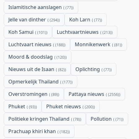
Islamitische aanslagen
(77)
Jelle van dinther
Koh Larn
(294)
(77)
Koh Samui
Luchtvaartnieuws
(101)
(213)
Luchtvaart nieuws
Monnikenwerk
(188)
(81)
Moord & doodslag
(120)
Nieuws uit de Isaan
Oplichting
(82)
(77)
Opmerkelijk Thailand
(177)
Overstromingen
Pattaya nieuws
(89)
(2556)
Phuket
Phuket nieuws
(93)
(200)
Politieke kringen Thailand
Pollution
(78)
(71)
Prachuap khiri khan
(182)