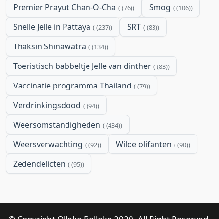
Premier Prayut Chan-O-Cha
Smog
(76)
(106)
Snelle Jelle in Pattaya
SRT
(237)
(83)
Thaksin Shinawatra
(134)
Toeristisch babbeltje Jelle van dinther
(83)
Vaccinatie programma Thailand
(79)
Verdrinkingsdood
(94)
Weersomstandigheden
(434)
Weersverwachting
Wilde olifanten
(92)
(90)
Zedendelicten
(95)
© Copyright Olleke Bolleke 2020. All Right Reserved.