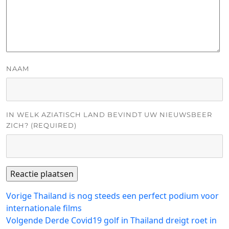
NAAM
IN WELK AZIATISCH LAND BEVINDT UW NIEUWSBEER
ZICH? (REQUIRED)
Bericht
Vorig
Vorige
Thailand is nog steeds een perfect podium voor
bericht:
internationale films
navigatie
Volgend
Volgende
Derde Covid19 golf in Thailand dreigt roet in