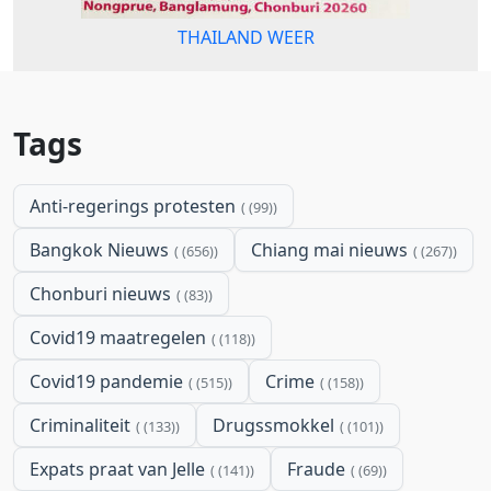
THAILAND WEER
Tags
Anti-regerings protesten
(99)
Bangkok Nieuws
Chiang mai nieuws
(656)
(267)
Chonburi nieuws
(83)
Covid19 maatregelen
(118)
Covid19 pandemie
Crime
(515)
(158)
Criminaliteit
Drugssmokkel
(133)
(101)
Expats praat van Jelle
Fraude
(141)
(69)