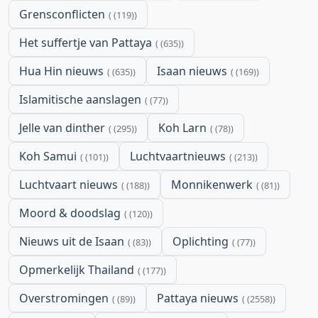
Grensconflicten
(119)
Het suffertje van Pattaya
(635)
Hua Hin nieuws
Isaan nieuws
(635)
(169)
Islamitische aanslagen
(77)
Jelle van dinther
Koh Larn
(295)
(78)
Koh Samui
Luchtvaartnieuws
(101)
(213)
Luchtvaart nieuws
Monnikenwerk
(188)
(81)
Moord & doodslag
(120)
Nieuws uit de Isaan
Oplichting
(83)
(77)
Opmerkelijk Thailand
(177)
Overstromingen
Pattaya nieuws
(89)
(2558)