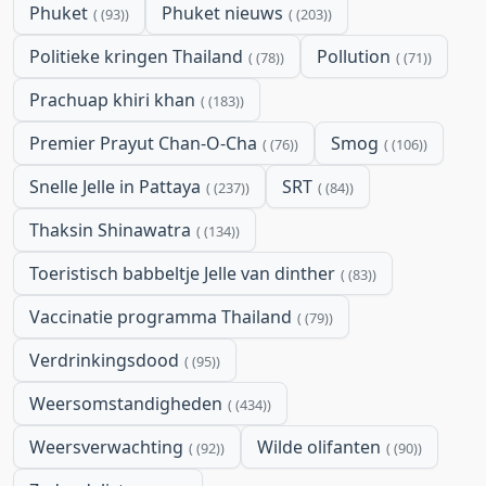
Phuket
Phuket nieuws
(93)
(203)
Politieke kringen Thailand
Pollution
(78)
(71)
Prachuap khiri khan
(183)
Premier Prayut Chan-O-Cha
Smog
(76)
(106)
Snelle Jelle in Pattaya
SRT
(237)
(84)
Thaksin Shinawatra
(134)
Toeristisch babbeltje Jelle van dinther
(83)
Vaccinatie programma Thailand
(79)
Verdrinkingsdood
(95)
Weersomstandigheden
(434)
Weersverwachting
Wilde olifanten
(92)
(90)