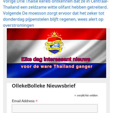
Bericht
Vorig
Vorige
Drie Thaise kerels ontkennen dat ze in Centraal-
bericht:
Thailand een zeldzame witte olifant hebben getreiterd.
navigatie
Volgend
Volgende
De moesson zorgt ervoor dat het zeker tot
bericht:
donderdag pijpenstelen blijft regenen, wees alert op
overstromingen
OllekeBolleke Nieuwsbrief
*
verplichte velden
*
Email Address