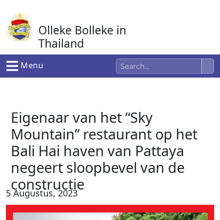
Ga
naar
Olleke Bolleke in
de
inhoud
Thailand
In Thailand
Menu
Eigenaar van het “Sky
Mountain” restaurant op het
Bali Hai haven van Pattaya
negeert sloopbevel van de
constructie
5 Augustus, 2023