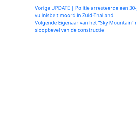
Bericht
Vorig
Vorige
UPDATE | Politie arresteerde een 30-
bericht:
vuilnisbelt moord in Zuid-Thailand
navigatie
Volgend
Volgende
Eigenaar van het “Sky Mountain” r
bericht:
sloopbevel van de constructie