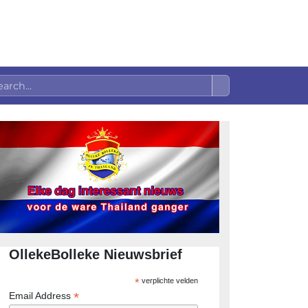
OllekeBolleke Nieuwsbrief
*
verplichte velden
*
Email Address