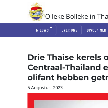
Ga
naar
de
Olleke Bolleke in Th
inhoud
In Thailand
NIEUWS
OVER ONS
DISCLAIMER
Drie Thaise kerels 
Centraal-Thailand 
olifant hebben getr
5 Augustus, 2023