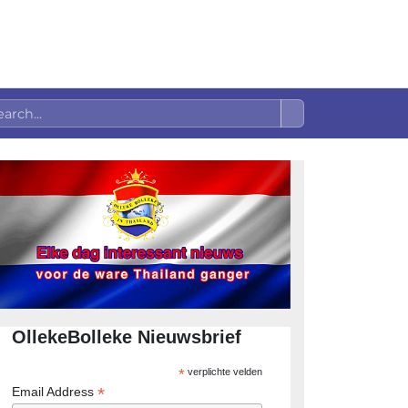
OllekeBolleke Nieuwsbrief
*
verplichte velden
*
Email Address