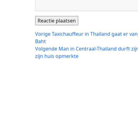
Bericht
Vorig
Vorige
Taxichauffeur in Thailand gaat er v
bericht:
Baht
navigatie
Volgend
Volgende
Man in Centraal-Thailand durft zij
bericht:
zijn huis opmerkte