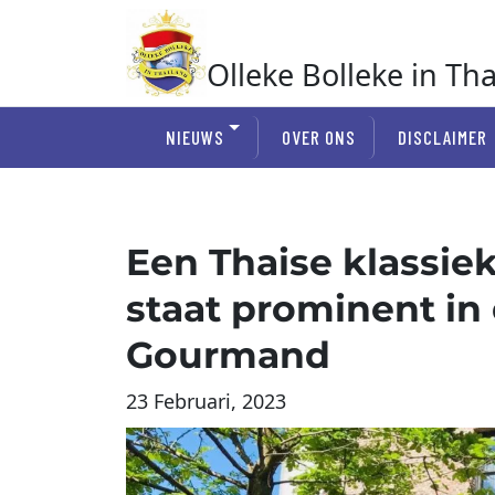
Ga
naar
de
Olleke Bolleke in Th
inhoud
In Thailand
NIEUWS
OVER ONS
DISCLAIMER
Een Thaise klassiek
staat prominent in
Gourmand
23 Februari, 2023