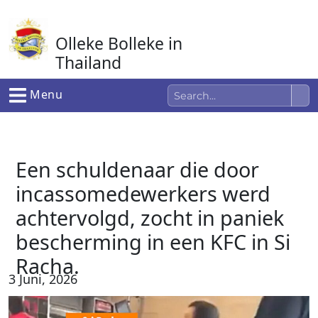
Ga
naar
Olleke Bolleke in
de
inhoud
Thailand
In Thailand
Menu
Een schuldenaar die door
incassomedewerkers werd
achtervolgd, zocht in paniek
bescherming in een KFC in Si
Racha.
3 Juni, 2026