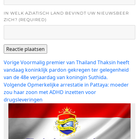
IN WELK AZIATISCH LAND BEVINDT UW NIEUWSBEER
ZICH? (REQUIRED)
Bericht
Vorig
Vorige
Voormalig premier van Thailand Thaksin heeft
bericht:
vandaag koninklijk pardon gekregen ter gelegenheid
navigatie
van de 48e verjaardag van koningin Suthida.
Volgend
Volgende
Opmerkelijke arrestatie in Pattaya: moeder
bericht:
zou haar zoon met ADHD inzetten voor
drugsleveringen