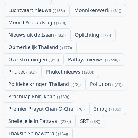
Luchtvaart nieuws
Monnikenwerk
(188)
(81)
Moord & doodslag
(120)
Nieuws uit de Isaan
Oplichting
(82)
(77)
Opmerkelijk Thailand
(177)
Overstromingen
Pattaya nieuws
(89)
(2556)
Phuket
Phuket nieuws
(93)
(200)
Politieke kringen Thailand
Pollution
(78)
(71)
Prachuap khiri khan
(183)
Premier Prayut Chan-O-Cha
Smog
(76)
(106)
Snelle Jelle in Pattaya
SRT
(237)
(83)
Thaksin Shinawatra
(134)