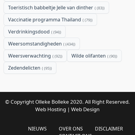
Toeristisch babbeltje Jelle van dinther
(83)
Vaccinatie programma Thailand
(79)
Verdrinkingsdood
(94)
Weersomstandigheden
(434)
Weersverwachting
Wilde olifanten
(92)
(90)
Zedendelicten
(95)
© Copyright Olleke Bolleke 2020. All Right Reserved.
Web Hosting
|
Web Design
NIEUWS
OVER ONS
DISCLAIMER