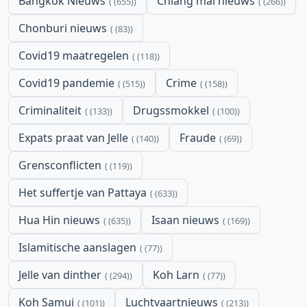
Bangkok Nieuws
Chiang mai nieuws
(655)
(266)
Chonburi nieuws
(83)
Covid19 maatregelen
(118)
Covid19 pandemie
Crime
(515)
(158)
Criminaliteit
Drugssmokkel
(133)
(100)
Expats praat van Jelle
Fraude
(140)
(69)
Grensconflicten
(119)
Het suffertje van Pattaya
(633)
Hua Hin nieuws
Isaan nieuws
(635)
(169)
Islamitische aanslagen
(77)
Jelle van dinther
Koh Larn
(294)
(77)
Koh Samui
Luchtvaartnieuws
(101)
(213)