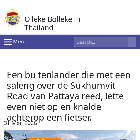
Ga
naar
Olleke Bolleke in
de
inhoud
Thailand
In Thailand
Menu
Een buitenlander die met een
saleng over de Sukhumvit
Road van Pattaya reed, lette
even niet op en knalde
achterop een fietser.
31 Mei, 2026