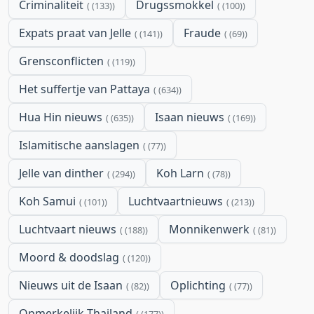
Criminaliteit
Drugssmokkel
(133)
(100)
Expats praat van Jelle
Fraude
(141)
(69)
Grensconflicten
(119)
Het suffertje van Pattaya
(634)
Hua Hin nieuws
Isaan nieuws
(635)
(169)
Islamitische aanslagen
(77)
Jelle van dinther
Koh Larn
(294)
(78)
Koh Samui
Luchtvaartnieuws
(101)
(213)
Luchtvaart nieuws
Monnikenwerk
(188)
(81)
Moord & doodslag
(120)
Nieuws uit de Isaan
Oplichting
(82)
(77)
Opmerkelijk Thailand
(177)