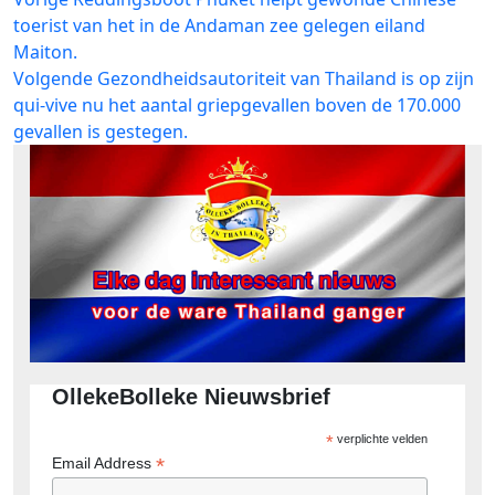
Bericht
bericht:
toerist van het in de Andaman zee gelegen eiland
navigatie
Maiton.
Volgend
Volgende
Gezondheidsautoriteit van Thailand is op zijn
bericht:
qui-vive nu het aantal griepgevallen boven de 170.000
gevallen is gestegen.
OllekeBolleke Nieuwsbrief
*
verplichte velden
*
Email Address