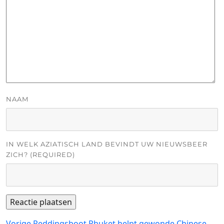
NAAM
IN WELK AZIATISCH LAND BEVINDT UW NIEUWSBEER
ZICH? (REQUIRED)
Vorig
Vorige
Reddingsboot Phuket helpt gewonde Chinese