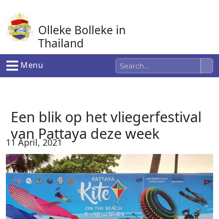
Ga
naar
Olleke Bolleke in
de
inhoud
Thailand
In Thailand
Menu
Een blik op het vliegerfestival
van Pattaya deze week
11 April, 2021