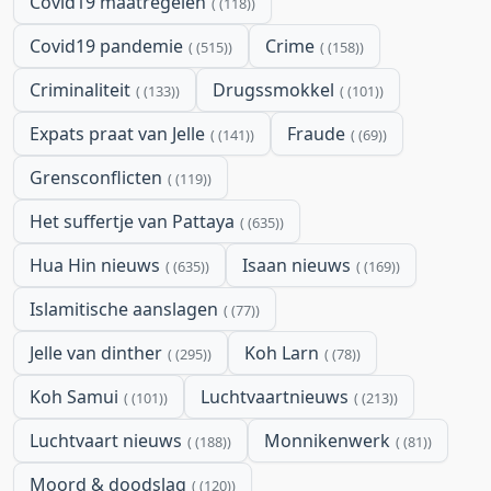
Covid19 maatregelen
(118)
Covid19 pandemie
Crime
(515)
(158)
Criminaliteit
Drugssmokkel
(133)
(101)
Expats praat van Jelle
Fraude
(141)
(69)
Grensconflicten
(119)
Het suffertje van Pattaya
(635)
Hua Hin nieuws
Isaan nieuws
(635)
(169)
Islamitische aanslagen
(77)
Jelle van dinther
Koh Larn
(295)
(78)
Koh Samui
Luchtvaartnieuws
(101)
(213)
Luchtvaart nieuws
Monnikenwerk
(188)
(81)
Moord & doodslag
(120)