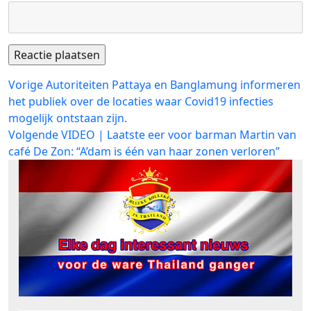
Bericht
Vorig
Vorige
Autoriteiten Pattaya en Banglamung informeren
bericht:
het publiek over de locaties waar Covid19 infecties
navigatie
mogelijk ontstaan zijn.
Volgend
Volgende
VIDEO | Laatste eer voor barman Martin van
bericht:
café De Zon: “A’dam is één van haar zonen verloren”