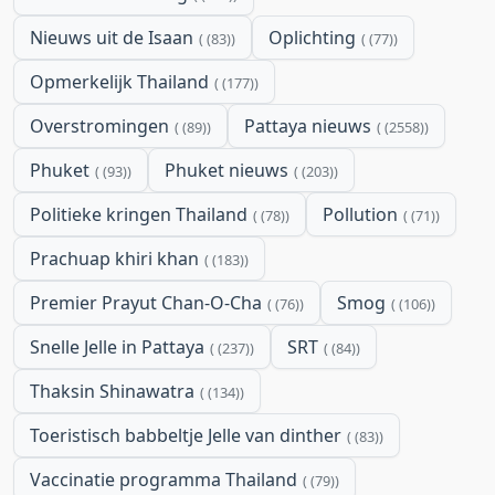
Nieuws uit de Isaan
Oplichting
(83)
(77)
Opmerkelijk Thailand
(177)
Overstromingen
Pattaya nieuws
(89)
(2558)
Phuket
Phuket nieuws
(93)
(203)
Politieke kringen Thailand
Pollution
(78)
(71)
Prachuap khiri khan
(183)
Premier Prayut Chan-O-Cha
Smog
(76)
(106)
Snelle Jelle in Pattaya
SRT
(237)
(84)
Thaksin Shinawatra
(134)
Toeristisch babbeltje Jelle van dinther
(83)
Vaccinatie programma Thailand
(79)