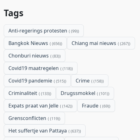
Tags
Anti-regerings protesten
(99)
Bangkok Nieuws
Chiang mai nieuws
(656)
(267)
Chonburi nieuws
(83)
Covid19 maatregelen
(118)
Covid19 pandemie
Crime
(515)
(158)
Criminaliteit
Drugssmokkel
(133)
(101)
Expats praat van Jelle
Fraude
(142)
(69)
Grensconflicten
(119)
Het suffertje van Pattaya
(637)