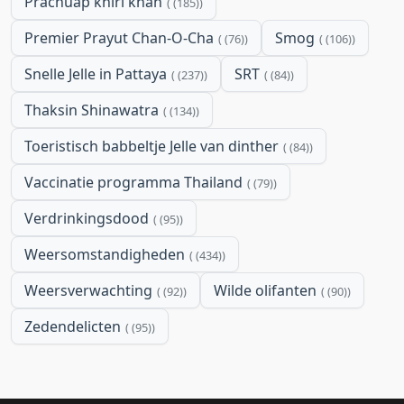
Prachuap khiri khan
(185)
Premier Prayut Chan-O-Cha
Smog
(76)
(106)
Snelle Jelle in Pattaya
SRT
(237)
(84)
Thaksin Shinawatra
(134)
Toeristisch babbeltje Jelle van dinther
(84)
Vaccinatie programma Thailand
(79)
Verdrinkingsdood
(95)
Weersomstandigheden
(434)
Weersverwachting
Wilde olifanten
(92)
(90)
Zedendelicten
(95)