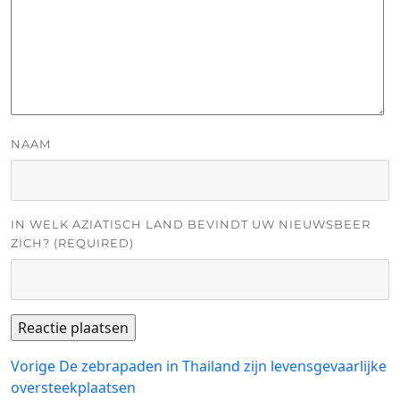
NAAM
IN WELK AZIATISCH LAND BEVINDT UW NIEUWSBEER
ZICH? (REQUIRED)
Bericht
Vorig
Vorige
De zebrapaden in Thailand zijn levensgevaarlijke
bericht:
oversteekplaatsen
navigatie