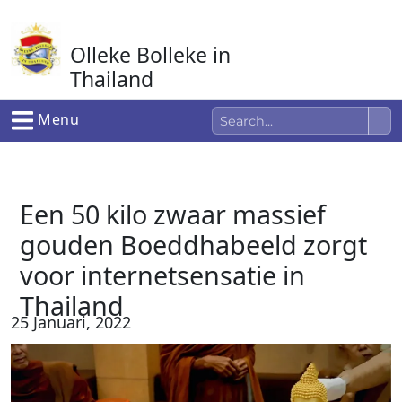
Ga
naar
Olleke Bolleke in
de
inhoud
Thailand
In Thailand
Menu
Een 50 kilo zwaar massief
gouden Boeddhabeeld zorgt
voor internetsensatie in
Thailand
25 Januari, 2022