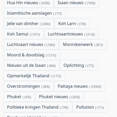
Hua Hin nieuws
Isaan nieuws
(638)
(169)
Islamitische aanslagen
(77)
Jelle van dinther
Koh Larn
(296)
(79)
Koh Samui
Luchtvaartnieuws
(101)
(213)
Luchtvaart nieuws
Monnikenwerk
(188)
(81)
Moord & doodslag
(121)
Nieuws uit de Isaan
Oplichting
(84)
(77)
Opmerkelijk Thailand
(177)
Overstromingen
Pattaya nieuws
(89)
(2560)
Phuket
Phuket nieuws
(93)
(203)
Politieke kringen Thailand
Pollution
(78)
(71)