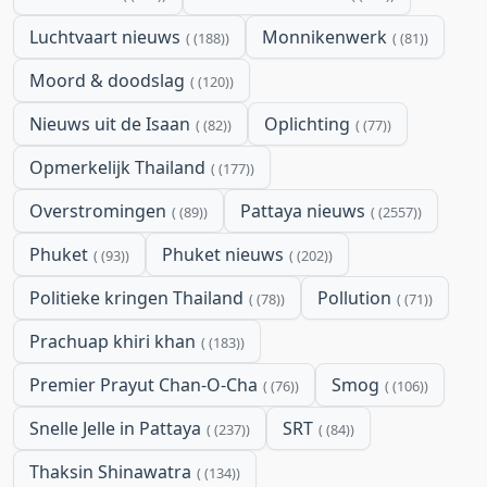
Luchtvaart nieuws
Monnikenwerk
(188)
(81)
Moord & doodslag
(120)
Nieuws uit de Isaan
Oplichting
(82)
(77)
Opmerkelijk Thailand
(177)
Overstromingen
Pattaya nieuws
(89)
(2557)
Phuket
Phuket nieuws
(93)
(202)
Politieke kringen Thailand
Pollution
(78)
(71)
Prachuap khiri khan
(183)
Premier Prayut Chan-O-Cha
Smog
(76)
(106)
Snelle Jelle in Pattaya
SRT
(237)
(84)
Thaksin Shinawatra
(134)