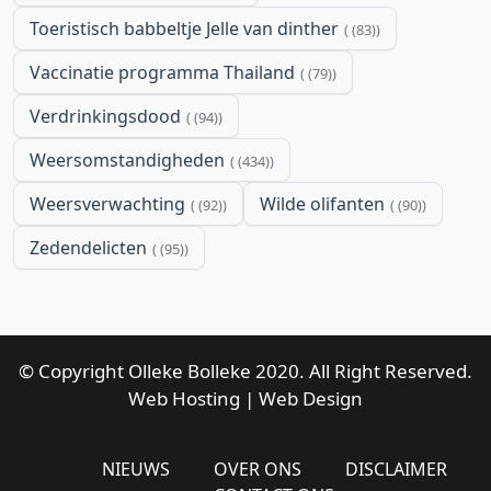
Toeristisch babbeltje Jelle van dinther
(83)
Vaccinatie programma Thailand
(79)
Verdrinkingsdood
(94)
Weersomstandigheden
(434)
Weersverwachting
Wilde olifanten
(92)
(90)
Zedendelicten
(95)
© Copyright Olleke Bolleke 2020. All Right Reserved.
Web Hosting
|
Web Design
NIEUWS
OVER ONS
DISCLAIMER