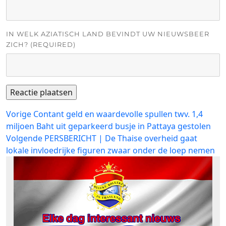
IN WELK AZIATISCH LAND BEVINDT UW NIEUWSBEER
ZICH? (REQUIRED)
Bericht
Vorig
Vorige
Contant geld en waardevolle spullen twv. 1,4
bericht:
miljoen Baht uit geparkeerd busje in Pattaya gestolen
navigatie
Volgend
Volgende
PERSBERICHT | De Thaise overheid gaat
bericht:
lokale invloedrijke figuren zwaar onder de loep nemen