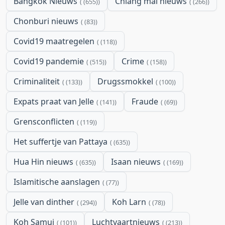
Bangkok Nieuws
Chiang mai nieuws
(655)
(266)
Chonburi nieuws
(83)
Covid19 maatregelen
(118)
Covid19 pandemie
Crime
(515)
(158)
Criminaliteit
Drugssmokkel
(133)
(100)
Expats praat van Jelle
Fraude
(141)
(69)
Grensconflicten
(119)
Het suffertje van Pattaya
(635)
Hua Hin nieuws
Isaan nieuws
(635)
(169)
Islamitische aanslagen
(77)
Jelle van dinther
Koh Larn
(294)
(78)
Koh Samui
Luchtvaartnieuws
(101)
(213)