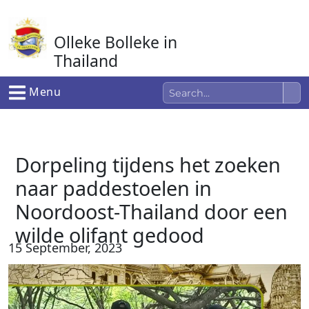
Ga
naar
Olleke Bolleke in
de
inhoud
Thailand
In Thailand
Menu
Dorpeling tijdens het zoeken
naar paddestoelen in
Noordoost-Thailand door een
wilde olifant gedood
15 September, 2023