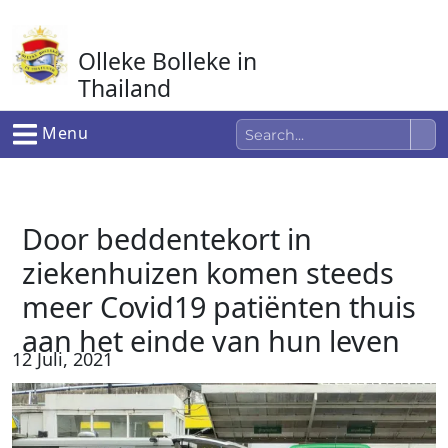
Ga
naar
Olleke Bolleke in
de
inhoud
Thailand
In Thailand
Menu
Door beddentekort in
ziekenhuizen komen steeds
meer Covid19 patiënten thuis
aan het einde van hun leven
12 Juli, 2021