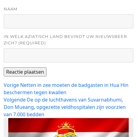
NAAM
IN WELK AZIATISCH LAND BEVINDT UW NIEUWSBEER
ZICH? (REQUIRED)
Bericht
Vorig
Vorige
Netten in zee moeten de badgasten in Hua Hin
bericht:
beschermen tegen kwallen
navigatie
Volgend
Volgende
De op de luchthavens van Suvarnabhumi,
bericht:
Don Mueang, opgezette veldhospitalen zijn voorzien
van 7.000 bedden