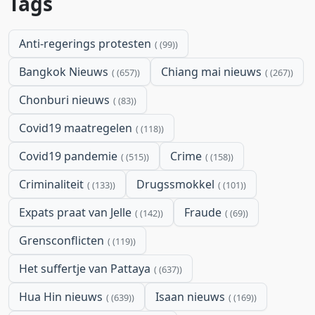
Tags
Anti-regerings protesten
(99)
Bangkok Nieuws
Chiang mai nieuws
(657)
(267)
Chonburi nieuws
(83)
Covid19 maatregelen
(118)
Covid19 pandemie
Crime
(515)
(158)
Criminaliteit
Drugssmokkel
(133)
(101)
Expats praat van Jelle
Fraude
(142)
(69)
Grensconflicten
(119)
Het suffertje van Pattaya
(637)
Hua Hin nieuws
Isaan nieuws
(639)
(169)