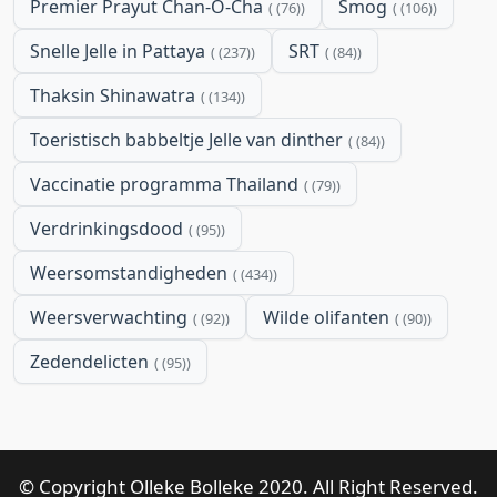
Premier Prayut Chan-O-Cha
Smog
(76)
(106)
Snelle Jelle in Pattaya
SRT
(237)
(84)
Thaksin Shinawatra
(134)
Toeristisch babbeltje Jelle van dinther
(84)
Vaccinatie programma Thailand
(79)
Verdrinkingsdood
(95)
Weersomstandigheden
(434)
Weersverwachting
Wilde olifanten
(92)
(90)
Zedendelicten
(95)
© Copyright Olleke Bolleke 2020. All Right Reserved.