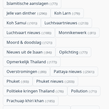
Islamitische aanslagen
(77)
Jelle van dinther
Koh Larn
(296)
(79)
Koh Samui
Luchtvaartnieuws
(101)
(213)
Luchtvaart nieuws
Monnikenwerk
(188)
(81)
Moord & doodslag
(121)
Nieuws uit de Isaan
Oplichting
(84)
(77)
Opmerkelijk Thailand
(177)
Overstromingen
Pattaya nieuws
(89)
(2561)
Phuket
Phuket nieuws
(93)
(203)
Politieke kringen Thailand
Pollution
(78)
(71)
Prachuap khiri khan
(185)