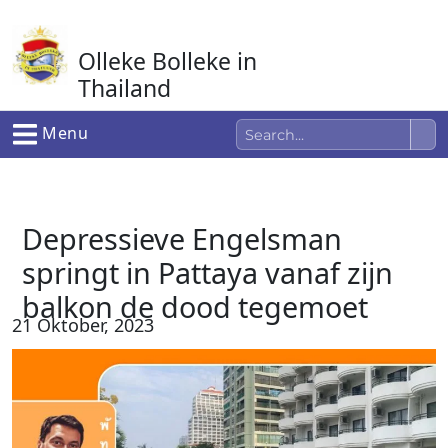
Ga
naar
Olleke Bolleke in
de
inhoud
Thailand
In Thailand
Menu
Depressieve Engelsman
springt in Pattaya vanaf zijn
balkon de dood tegemoet
21 Oktober, 2023