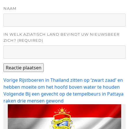
NAAM
IN WELK AZIATISCH LAND BEVINDT UW NIEUWSBEER
ZICH? (REQUIRED)
Bericht
Vorig
Vorige
Rijstboeren in Thailand zitten op ‘zwart zaad’ en
bericht:
hebben moeite om het hoofd boven water te houden
navigatie
Volgend
Volgende
Bij een gevecht op de tempelbeurs in Pattaya
bericht:
raken drie mensen gewond