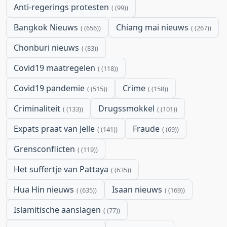
Anti-regerings protesten
(99)
Bangkok Nieuws
Chiang mai nieuws
(656)
(267)
Chonburi nieuws
(83)
Covid19 maatregelen
(118)
Covid19 pandemie
Crime
(515)
(158)
Criminaliteit
Drugssmokkel
(133)
(101)
Expats praat van Jelle
Fraude
(141)
(69)
Grensconflicten
(119)
Het suffertje van Pattaya
(635)
Hua Hin nieuws
Isaan nieuws
(635)
(169)
Islamitische aanslagen
(77)