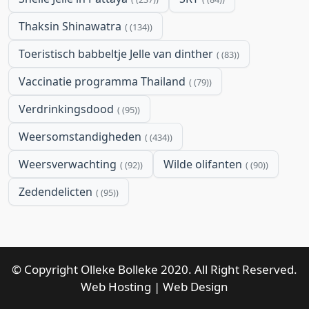
Thaksin Shinawatra
(134)
Toeristisch babbeltje Jelle van dinther
(83)
Vaccinatie programma Thailand
(79)
Verdrinkingsdood
(95)
Weersomstandigheden
(434)
Weersverwachting
Wilde olifanten
(92)
(90)
Zedendelicten
(95)
© Copyright Olleke Bolleke 2020. All Right Reserved.
Web Hosting
|
Web Design