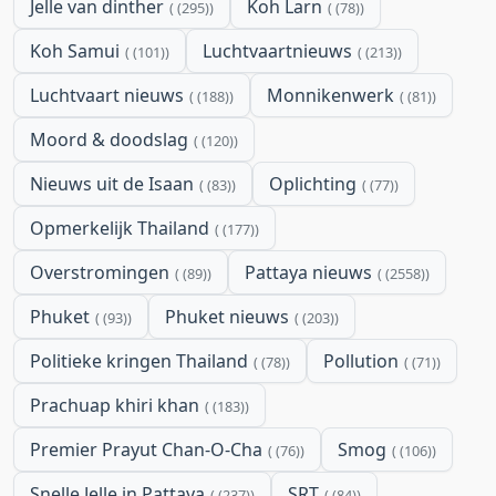
Jelle van dinther
Koh Larn
(295)
(78)
Koh Samui
Luchtvaartnieuws
(101)
(213)
Luchtvaart nieuws
Monnikenwerk
(188)
(81)
Moord & doodslag
(120)
Nieuws uit de Isaan
Oplichting
(83)
(77)
Opmerkelijk Thailand
(177)
Overstromingen
Pattaya nieuws
(89)
(2558)
Phuket
Phuket nieuws
(93)
(203)
Politieke kringen Thailand
Pollution
(78)
(71)
Prachuap khiri khan
(183)
Premier Prayut Chan-O-Cha
Smog
(76)
(106)
Snelle Jelle in Pattaya
SRT
(237)
(84)