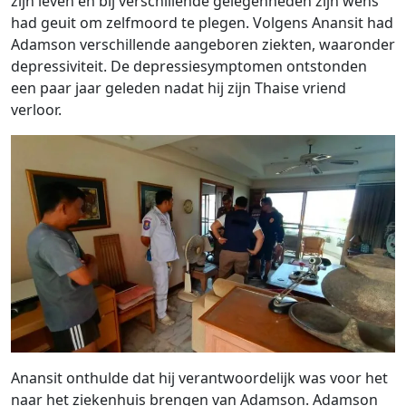
zijn leven en bij verschillende gelegenheden zijn wens
had geuit om zelfmoord te plegen. Volgens Anansit had
Adamson verschillende aangeboren ziekten, waaronder
depressiviteit. De depressiesymptomen ontstonden
een paar jaar geleden nadat hij zijn Thaise vriend
verloor.
Anansit onthulde dat hij verantwoordelijk was voor het
naar het ziekenhuis brengen van Adamson. Adamson