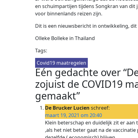
en schuimpartijen tijdens Songkran van dit 
voor binnenlands reizen zijn.
Dit is een nieuwsbericht in ontwikkeling, di
Olleke Bolleke in Thailand
Tags:
Covid19 maatregelen
Eén gedachte over “De
zojuist de COVID19 m
gemaakt”
De Brucker Lucien
schreef:
maart 19, 2021 om 20:40
Klein beterschap en duidelijk zit er aan
,als het niet beter gaat na de vaccinati
dezelfde ( economisch) blijven