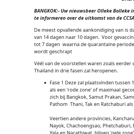
BANGKOK:- Uw nieuwsbeer Olleke Bolleke i
te informeren over de uitkomst van de CCS
De meest opvallende aankondiging van is da
van 14 dagen naar 10 dagen. Voor gevaccin
tot 7 dagen waarna de quarantaine periode
wordt geschrapt
Véél van de voorstellen waren zoals eerder
Thailand in drie fasen zal heropenen.
Fase 1 Deze zal plaatsvinden tussen 1
als een ‘rode zone’ of maximaal gec
zich bij Bangkok, Samut Prakan, Sa
Pathom Thani, Tak en Ratchaburi als e
Veertien andere provincies, Kanchan
Nayok, Chachoengsao, Phetchaburi, 
Yala en Narathiwat, blijven ‘gele zon