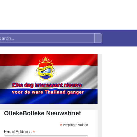
OllekeBolleke Nieuwsbrief
*
verplichte velden
*
Email Address