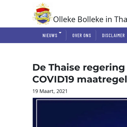
Ga
naar
de
Olleke Bolleke in Th
inhoud
In Thailand
NIEUWS
OVER ONS
DISCLAIMER
De Thaise regering 
COVID19 maatrege
19 Maart, 2021