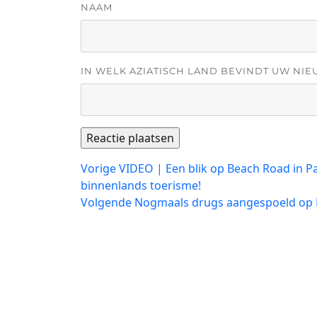
NAAM
IN WELK AZIATISCH LAND BEVINDT UW NIE
Bericht
Vorig
Vorige
VIDEO | Een blik op Beach Road in P
bericht:
binnenlands toerisme!
navigatie
Volgend
Volgende
Nogmaals drugs aangespoeld op
bericht: