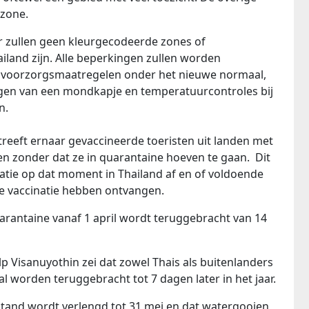
nzone.
 er zullen geen kleurgecodeerde zones of
land zijn. Alle beperkingen zullen worden
 voorzorgsmaatregelen onder het nieuwe normaal,
agen van een mondkapje en temperatuurcontroles bij
n.
treeft ernaar gevaccineerde toeristen uit landen met
ten zonder dat ze in quarantaine hoeven te gaan. Dit
atie op dat moment in Thailand af en of voldoende
de vaccinatie hebben ontvangen.
antaine vanaf 1 april wordt teruggebracht van 14
 Visanuyothin zei dat zowel Thais als buitenlanders
l worden teruggebracht tot 7 dagen later in het jaar.
and wordt verlengd tot 31 mei en dat watergooien