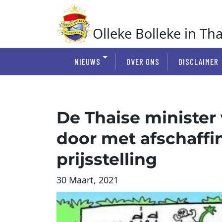
Ga
naar
de
Olleke Bolleke in Th
inhoud
In Thailand
NIEUWS
OVER ONS
DISCLAIMER
De Thaise minister
door met afschaffi
prijsstelling
30 Maart, 2021