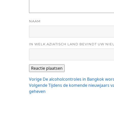
NAAM
IN WELK AZIATISCH LAND BEVINDT UW NIE
Bericht
Vorig
Vorige
De alcoholcontroles in Bangkok wor
bericht:
Volgend
Volgende
Tijdens de komende nieuwjaars va
navigatie
bericht:
geheven