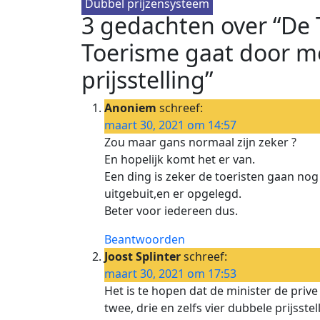
Dubbel prijzensysteem
3 gedachten over “De 
Toerisme gaat door me
prijsstelling”
Anoniem
schreef:
maart 30, 2021 om 14:57
Zou maar gans normaal zijn zeker ?
En hopelijk komt het er van.
Een ding is zeker de toeristen gaan nog
uitgebuit,en er opgelegd.
Beter voor iedereen dus.
Beantwoorden
Joost Splinter
schreef:
maart 30, 2021 om 17:53
Het is te hopen dat de minister de prive
twee, drie en zelfs vier dubbele prijsstel