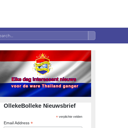
OllekeBolleke Nieuwsbrief
*
verplichte velden
*
Email Address