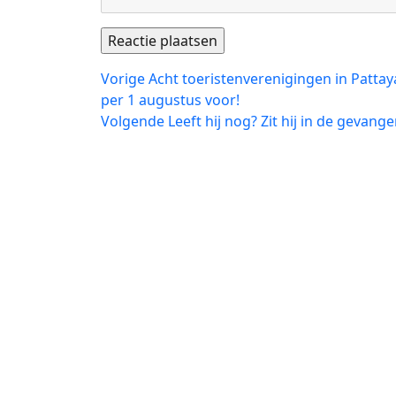
Bericht
Vorig
Vorige
Acht toeristenverenigingen in Pattay
bericht:
per 1 augustus voor!
navigatie
Volgend
Volgende
Leeft hij nog? Zit hij in de gevan
bericht: