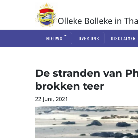
Ga
naar
de
Olleke Bolleke in Th
inhoud
In Thailand
NIEUWS
OVER ONS
DISCLAIMER
De stranden van P
brokken teer
22 Juni, 2021