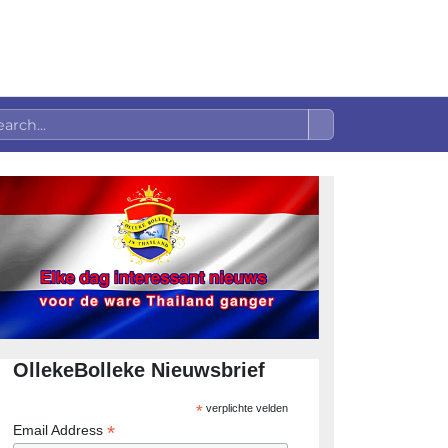
OllekeBolleke Nieuwsbrief
*
verplichte velden
*
Email Address