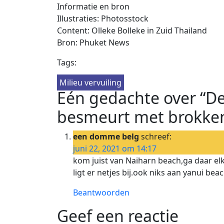
Informatie en bron
Illustraties: Photosstock
Content: Olleke Bolleke in Zuid Thailand
Bron: Phuket News
Tags:
Milieu vervuiling
Eén gedachte over “D
besmeurt met brokken
een domme belg
schreef:
juni 22, 2021 om 14:17
kom juist van Naiharn beach,ga daar elk
ligt er netjes bij.ook niks aan yanui be
Beantwoorden
Geef een reactie