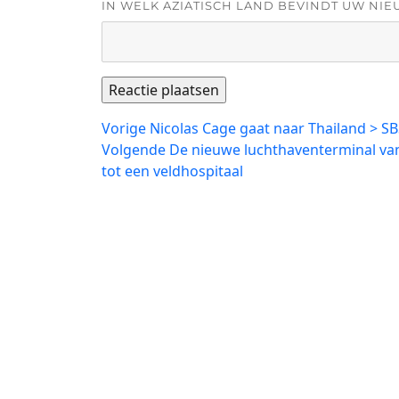
IN WELK AZIATISCH LAND BEVINDT UW NIE
Bericht
Vorig
Vorige
Nicolas Cage gaat naar Thailand > SB
bericht:
Volgend
Volgende
De nieuwe luchthaventerminal va
navigatie
bericht:
tot een veldhospitaal