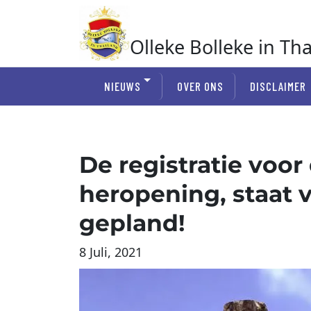
Ga
naar
de
Olleke Bolleke in Th
inhoud
In Thailand
NIEUWS
OVER ONS
DISCLAIMER
De registratie voor
heropening, staat 
gepland!
8 Juli, 2021