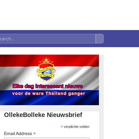
OllekeBolleke Nieuwsbrief
*
verplichte velden
*
Email Address