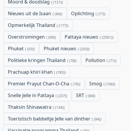
Moord & doodslag
(121)
Nieuws uit de Isaan
Oplichting
(84)
(77)
Opmerkelijk Thailand
(177)
Overstromingen
Pattaya nieuws
(89)
(2561)
Phuket
Phuket nieuws
(93)
(203)
Politieke kringen Thailand
Pollution
(78)
(71)
Prachuap khiri khan
(185)
Premier Prayut Chan-O-Cha
Smog
(76)
(106)
Snelle Jelle in Pattaya
SRT
(237)
(84)
Thaksin Shinawatra
(134)
Toeristisch babbeltje Jelle van dinther
(84)
Vaccinatie programma Thailand
(79)