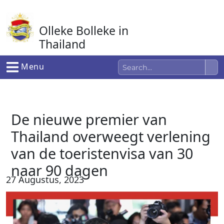
Ga
naar
Olleke Bolleke in
de
inhoud
Thailand
In Thailand
Menu
De nieuwe premier van
Thailand overweegt verlening
van de toeristenvisa van 30
naar 90 dagen
27 Augustus, 2023