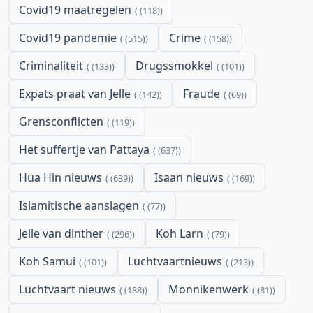
Covid19 maatregelen
(118)
Covid19 pandemie
Crime
(515)
(158)
Criminaliteit
Drugssmokkel
(133)
(101)
Expats praat van Jelle
Fraude
(142)
(69)
Grensconflicten
(119)
Het suffertje van Pattaya
(637)
Hua Hin nieuws
Isaan nieuws
(639)
(169)
Islamitische aanslagen
(77)
Jelle van dinther
Koh Larn
(296)
(79)
Koh Samui
Luchtvaartnieuws
(101)
(213)
Luchtvaart nieuws
Monnikenwerk
(188)
(81)