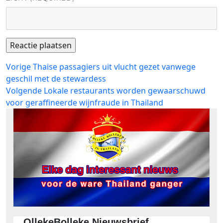
Bericht
Vorig
Vorige
Thaise passagiers uit vlucht gezet vanwege
bericht:
geschil met de stewardess
navigatie
Volgend
Volgende
Lokale restaurants worden gewaarschuwd
bericht:
voor geraffineerde wijnfraude in Thailand
OllekeBolleke Nieuwsbrief