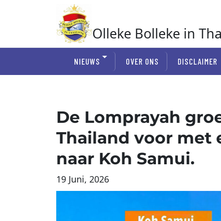
Ga
naar
de
Olleke Bolleke in Th
inhoud
In Thailand
NIEUWS
OVER ONS
DISCLAIMER
De Lomprayah groep
Thailand voor met 
naar Koh Samui.
19 Juni, 2026