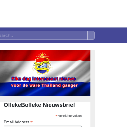
OllekeBolleke Nieuwsbrief
*
verplichte velden
*
Email Address