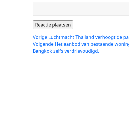
Bericht
Vorig
Vorige
Luchtmacht Thailand verhoogt de par
bericht:
Volgend
Volgende
Het aanbod van bestaande woninge
navigatie
bericht:
Bangkok zelfs verdrievoudigd.