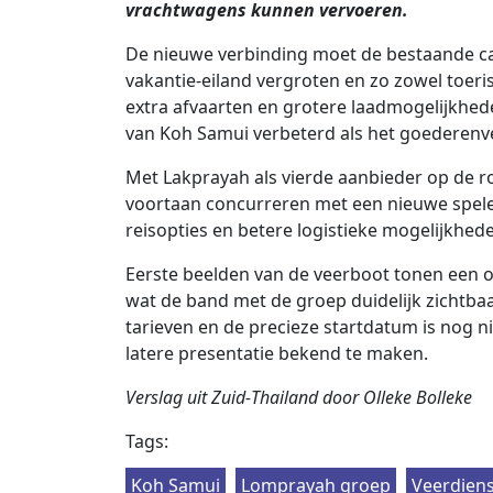
vrachtwagens kunnen vervoeren.
De nieuwe verbinding moet de bestaande cap
vakantie‑eiland vergroten en zo zowel toeri
extra afvaarten en grotere laadmogelijkhe
van Koh Samui verbeterd als het goederenver
Met Lakprayah als vierde aanbieder op de ro
voortaan concurreren met een nieuwe speler
reisopties en betere logistieke mogelijkhed
Eerste beelden van de veerboot tonen een o
wat de band met de groep duidelijk zichtbaa
tarieven en de precieze startdatum is nog nie
latere presentatie bekend te maken.
Verslag uit Zuid‑Thailand door Olleke Bolleke
Tags:
Koh Samui
Lomprayah groep
Veerdien