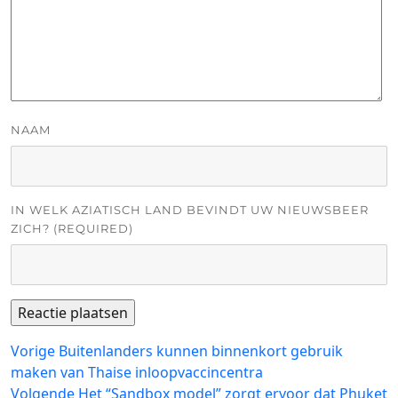
NAAM
IN WELK AZIATISCH LAND BEVINDT UW NIEUWSBEER
ZICH? (REQUIRED)
Bericht
Vorig
Vorige
Buitenlanders kunnen binnenkort gebruik
bericht:
maken van Thaise inloopvaccincentra
navigatie
Volgend
Volgende
Het “Sandbox model” zorgt ervoor dat Phuket