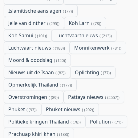
Islamitische aanslagen
(77)
Jelle van dinther
Koh Larn
(295)
(78)
Koh Samui
Luchtvaartnieuws
(101)
(213)
Luchtvaart nieuws
Monnikenwerk
(188)
(81)
Moord & doodslag
(120)
Nieuws uit de Isaan
Oplichting
(82)
(77)
Opmerkelijk Thailand
(177)
Overstromingen
Pattaya nieuws
(89)
(2557)
Phuket
Phuket nieuws
(93)
(202)
Politieke kringen Thailand
Pollution
(78)
(71)
Prachuap khiri khan
(183)