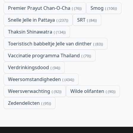
Premier Prayut Chan-O-Cha
Smog
(76)
(106)
Snelle Jelle in Pattaya
SRT
(237)
(84)
Thaksin Shinawatra
(134)
Toeristisch babbeltje Jelle van dinther
(83)
Vaccinatie programma Thailand
(79)
Verdrinkingsdood
(94)
Weersomstandigheden
(434)
Weersverwachting
Wilde olifanten
(92)
(90)
Zedendelicten
(95)