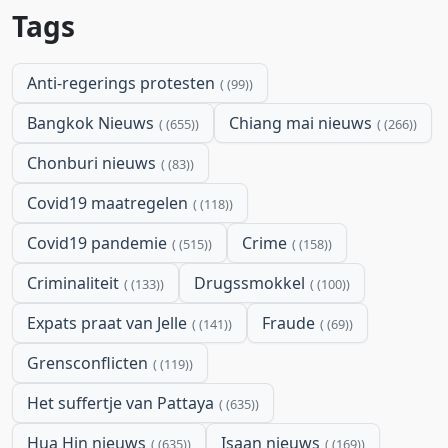
Tags
Anti-regerings protesten
(99)
Bangkok Nieuws
Chiang mai nieuws
(655)
(266)
Chonburi nieuws
(83)
Covid19 maatregelen
(118)
Covid19 pandemie
Crime
(515)
(158)
Criminaliteit
Drugssmokkel
(133)
(100)
Expats praat van Jelle
Fraude
(141)
(69)
Grensconflicten
(119)
Het suffertje van Pattaya
(635)
Hua Hin nieuws
Isaan nieuws
(635)
(169)