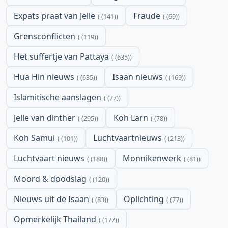
Expats praat van Jelle
Fraude
(141)
(69)
Grensconflicten
(119)
Het suffertje van Pattaya
(635)
Hua Hin nieuws
Isaan nieuws
(635)
(169)
Islamitische aanslagen
(77)
Jelle van dinther
Koh Larn
(295)
(78)
Koh Samui
Luchtvaartnieuws
(101)
(213)
Luchtvaart nieuws
Monnikenwerk
(188)
(81)
Moord & doodslag
(120)
Nieuws uit de Isaan
Oplichting
(83)
(77)
Opmerkelijk Thailand
(177)