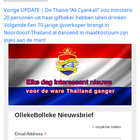
Bericht
Vorig
Vorige
UPDATE | De Thaise “Ali Cyankali” zou minstens
bericht:
20 personen uit haar gifbeker hebben laten drinken
navigatie
Volgend
Volgende
Een 70-jarige ijsverkoper brengt in
bericht:
Noordoost-Thailand al dansend in maatkostuum zijn
ijsjes aan de man!
OllekeBolleke Nieuwsbrief
*
verplichte velden
*
Email Address