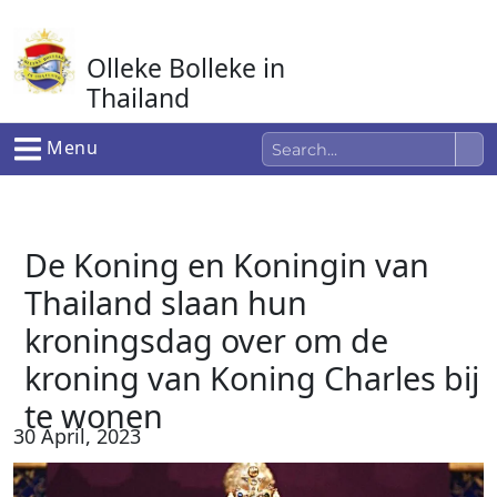
Ga
naar
Olleke Bolleke in
de
inhoud
Thailand
In Thailand
Menu
De Koning en Koningin van
Thailand slaan hun
kroningsdag over om de
kroning van Koning Charles bij
te wonen
30 April, 2023