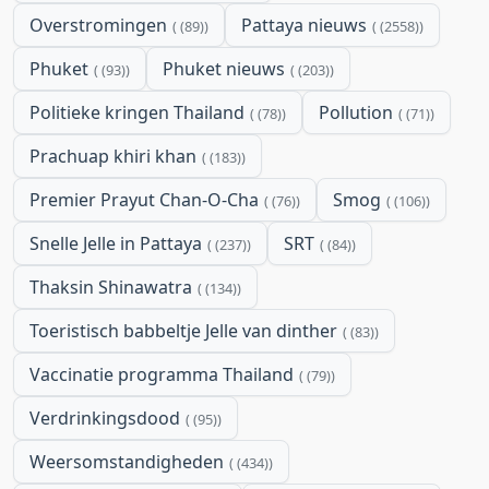
Overstromingen
Pattaya nieuws
(89)
(2558)
Phuket
Phuket nieuws
(93)
(203)
Politieke kringen Thailand
Pollution
(78)
(71)
Prachuap khiri khan
(183)
Premier Prayut Chan-O-Cha
Smog
(76)
(106)
Snelle Jelle in Pattaya
SRT
(237)
(84)
Thaksin Shinawatra
(134)
Toeristisch babbeltje Jelle van dinther
(83)
Vaccinatie programma Thailand
(79)
Verdrinkingsdood
(95)
Weersomstandigheden
(434)