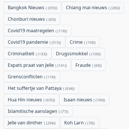
Bangkok Nieuws
Chiang mai nieuws
(655)
(266)
Chonburi nieuws
(83)
Covid19 maatregelen
(118)
Covid19 pandemie
Crime
(515)
(158)
Criminaliteit
Drugssmokkel
(133)
(100)
Expats praat van Jelle
Fraude
(141)
(69)
Grensconflicten
(119)
Het suffertje van Pattaya
(634)
Hua Hin nieuws
Isaan nieuws
(635)
(169)
Islamitische aanslagen
(77)
Jelle van dinther
Koh Larn
(294)
(78)