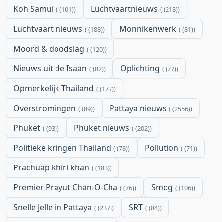
Koh Samui
Luchtvaartnieuws
(101)
(213)
Luchtvaart nieuws
Monnikenwerk
(188)
(81)
Moord & doodslag
(120)
Nieuws uit de Isaan
Oplichting
(82)
(77)
Opmerkelijk Thailand
(177)
Overstromingen
Pattaya nieuws
(89)
(2556)
Phuket
Phuket nieuws
(93)
(202)
Politieke kringen Thailand
Pollution
(78)
(71)
Prachuap khiri khan
(183)
Premier Prayut Chan-O-Cha
Smog
(76)
(106)
Snelle Jelle in Pattaya
SRT
(237)
(84)