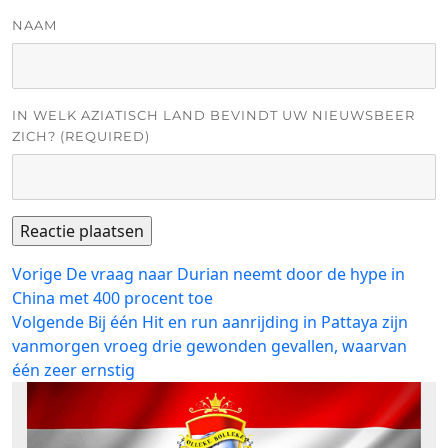
NAAM
IN WELK AZIATISCH LAND BEVINDT UW NIEUWSBEER
ZICH? (REQUIRED)
Bericht
Vorig
Vorige
De vraag naar Durian neemt door de hype in
bericht:
China met 400 procent toe
navigatie
Volgend
Volgende
Bij één Hit en run aanrijding in Pattaya zijn
bericht:
vanmorgen vroeg drie gewonden gevallen, waarvan
één zeer ernstig