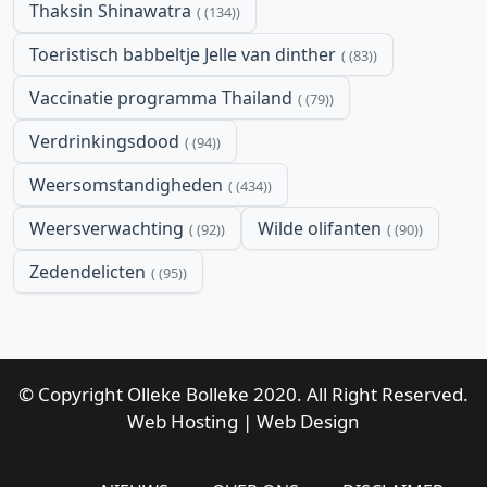
Thaksin Shinawatra
(134)
Toeristisch babbeltje Jelle van dinther
(83)
Vaccinatie programma Thailand
(79)
Verdrinkingsdood
(94)
Weersomstandigheden
(434)
Weersverwachting
Wilde olifanten
(92)
(90)
Zedendelicten
(95)
© Copyright Olleke Bolleke 2020. All Right Reserved.
Web Hosting
|
Web Design