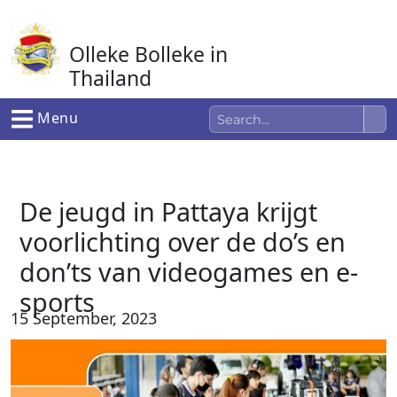
Ga
naar
Olleke Bolleke in
de
inhoud
Thailand
In Thailand
Menu
De jeugd in Pattaya krijgt
voorlichting over de do’s en
don’ts van videogames en e-
sports
15 September, 2023