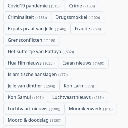
Covid19 pandemie
Crime
(515)
(158)
Criminaliteit
Drugssmokkel
(133)
(100)
Expats praat van Jelle
Fraude
(140)
(69)
Grensconflicten
(119)
Het suffertje van Pattaya
(632)
Hua Hin nieuws
Isaan nieuws
(635)
(169)
Islamitische aanslagen
(77)
Jelle van dinther
Koh Larn
(294)
(77)
Koh Samui
Luchtvaartnieuws
(101)
(213)
Luchtvaart nieuws
Monnikenwerk
(188)
(81)
Moord & doodslag
(120)