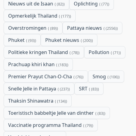
Nieuws uit de Isaan
Oplichting
(82)
(77)
Opmerkelijk Thailand
(177)
Overstromingen
Pattaya nieuws
(89)
(2556)
Phuket
Phuket nieuws
(93)
(200)
Politieke kringen Thailand
Pollution
(78)
(71)
Prachuap khiri khan
(183)
Premier Prayut Chan-O-Cha
Smog
(76)
(106)
Snelle Jelle in Pattaya
SRT
(237)
(83)
Thaksin Shinawatra
(134)
Toeristisch babbeltje Jelle van dinther
(83)
Vaccinatie programma Thailand
(79)