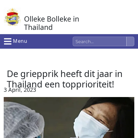
Ga
naar
Olleke Bolleke in
de
inhoud
Thailand
In Thailand
Menu
De griepprik heeft dit jaar in
Thailand een topprioriteit!
3 April, 2023