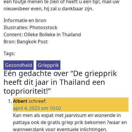
een foutje menen te zien of heeft u een tip!, mail uw
nieuwsbeer even, hij zal u dankbaar zijn.
Informatie en bron
Illustraties: Photosstock
Content: Olleke Bolleke in Thailand
Bron: Bangkok Post
Tags:
Gezondheid
Griepprik
Eén gedachte over “De griepprik
heeft dit jaar in Thailand een
topprioriteit!”
Albert
schreef:
april 4, 2023 om 10:02
Kan men als expat met jaarvisum en wonende in
pattaya ook de gratis griep prik bekomen ?waar en
wanneer.dank voor eventuele inlichtingen.