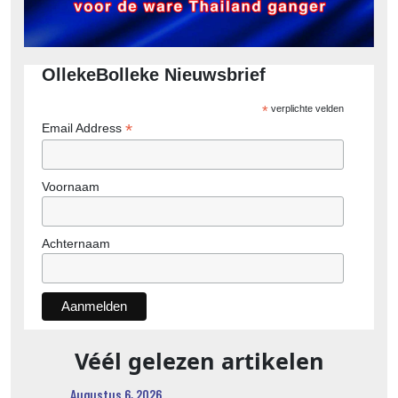
OllekeBolleke Nieuwsbrief
*
verplichte velden
*
Email Address
Voornaam
Achternaam
Véél gelezen artikelen
Augustus 6, 2026