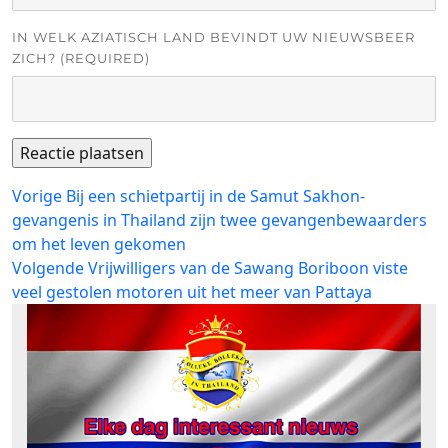
IN WELK AZIATISCH LAND BEVINDT UW NIEUWSBEER
ZICH? (REQUIRED)
Bericht
Vorig
Vorige
Bij een schietpartij in de Samut Sakhon-
bericht:
gevangenis in Thailand zijn twee gevangenbewaarders
navigatie
om het leven gekomen
Volgend
Volgende
Vrijwilligers van de Sawang Boriboon viste
bericht:
veel gestolen motoren uit het meer van Pattaya