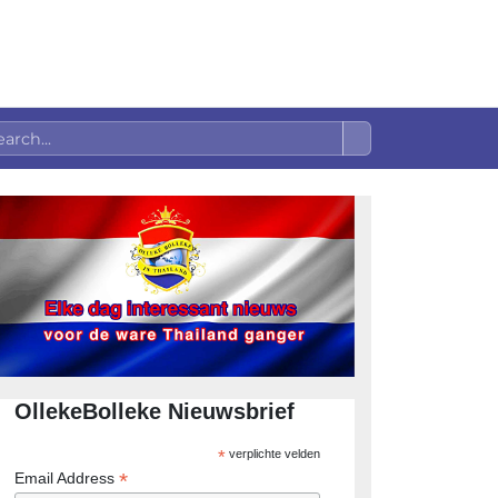
OllekeBolleke Nieuwsbrief
*
verplichte velden
*
Email Address