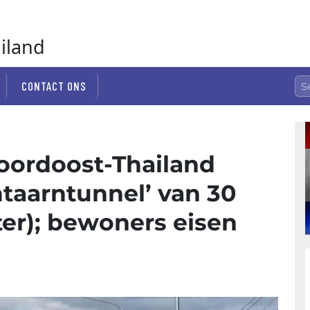
ailand
CONTACT ONS
oordoost-Thailand
ntaarn­tunnel’ van 30
er); bewoners eisen