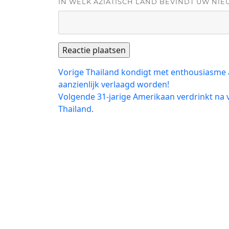
IN WELK AZIATISCH LAND BEVINDT UW NIE
Bericht
Vorig
Vorige
Thailand kondigt met enthousiasme 
bericht:
aanzienlijk verlaagd worden!
navigatie
Volgend
Volgende
31-jarige Amerikaan verdrinkt na v
bericht:
Thailand.