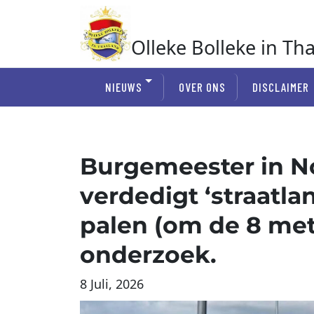
Ga
naar
de
Olleke Bolleke in Th
inhoud
In Thailand
NIEUWS
OVER ONS
DISCLAIMER
Burgemeester in N
verdedigt ‘straatla
palen (om de 8 met
onderzoek.
8 Juli, 2026