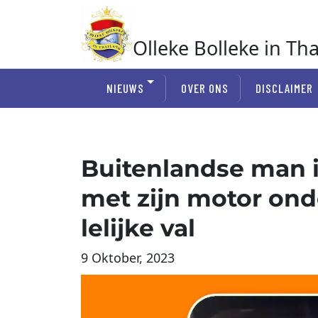
Ga
naar
de
Olleke Bolleke in Th
inhoud
In Thailand
NIEUWS
OVER ONS
DISCLAIMER
Buitenlandse man i
met zijn motor ond
lelijke val
9 Oktober, 2023