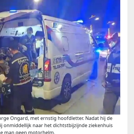
rge Ongard, met ernstig hoofdletter. Nadat hij de
 onmiddellijk naar het dichtstbijzijnde ziekenhuis
 de man geen motorhelm.