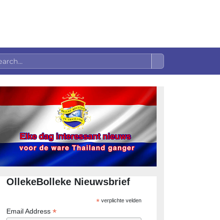
OllekeBolleke Nieuwsbrief
*
verplichte velden
*
Email Address