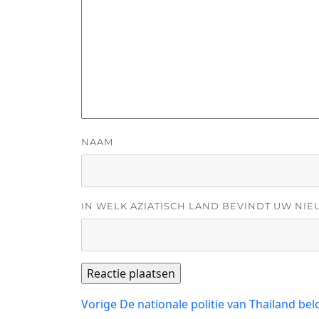
NAAM
IN WELK AZIATISCH LAND BEVINDT UW NIE
Bericht
Vorig
Vorige
De nationale politie van Thailand bel