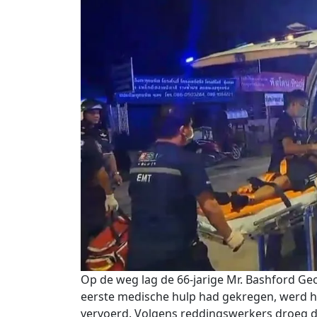
Op de weg lag de 66-jarige Mr. Bashford Geo
eerste medische hulp had gekregen, werd hij
vervoerd. Volgens reddingswerkers droeg