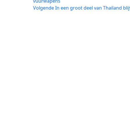
bericht:
vuurwapens
navigatie
Volgend
Volgende
In een groot deel van Thailand b
bericht: