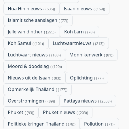
Hua Hin nieuws
Isaan nieuws
(635)
(169)
Islamitische aanslagen
(77)
Jelle van dinther
Koh Larn
(295)
(78)
Koh Samui
Luchtvaartnieuws
(101)
(213)
Luchtvaart nieuws
Monnikenwerk
(188)
(81)
Moord & doodslag
(120)
Nieuws uit de Isaan
Oplichting
(83)
(77)
Opmerkelijk Thailand
(177)
Overstromingen
Pattaya nieuws
(89)
(2558)
Phuket
Phuket nieuws
(93)
(203)
Politieke kringen Thailand
Pollution
(78)
(71)