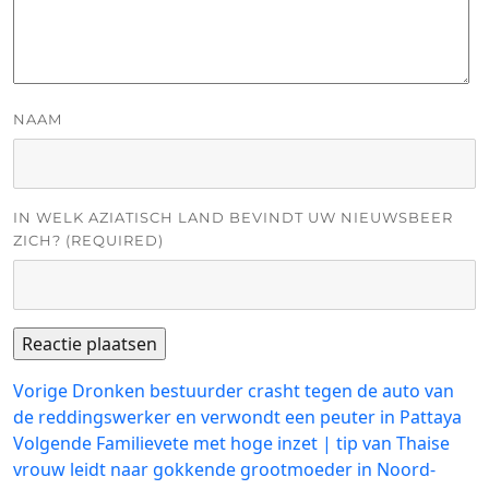
NAAM
IN WELK AZIATISCH LAND BEVINDT UW NIEUWSBEER
ZICH? (REQUIRED)
Bericht
Vorig
Vorige
Dronken bestuurder crasht tegen de auto van
bericht:
de reddingswerker en verwondt een peuter in Pattaya
navigatie
Volgend
Volgende
Familievete met hoge inzet | tip van Thaise
bericht:
vrouw leidt naar gokkende grootmoeder in Noord-