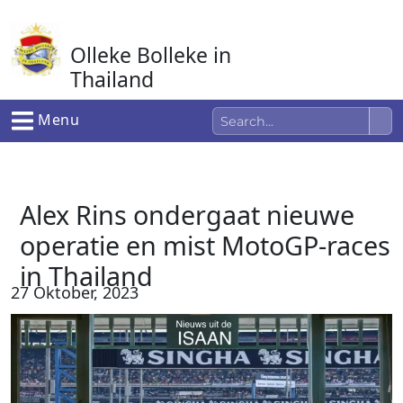
Ga
naar
Olleke Bolleke in
de
inhoud
Thailand
In Thailand
Menu
Alex Rins ondergaat nieuwe
operatie en mist MotoGP-races
in Thailand
27 Oktober, 2023