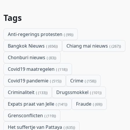
Tags
Anti-regerings protesten
(99)
Bangkok Nieuws
Chiang mai nieuws
(656)
(267)
Chonburi nieuws
(83)
Covid19 maatregelen
(118)
Covid19 pandemie
Crime
(515)
(158)
Criminaliteit
Drugssmokkel
(133)
(101)
Expats praat van Jelle
Fraude
(141)
(69)
Grensconflicten
(119)
Het suffertje van Pattaya
(635)