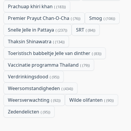
Prachuap khiri khan
(183)
Premier Prayut Chan-O-Cha
Smog
(76)
(106)
Snelle Jelle in Pattaya
SRT
(237)
(84)
Thaksin Shinawatra
(134)
Toeristisch babbeltje Jelle van dinther
(83)
Vaccinatie programma Thailand
(79)
Verdrinkingsdood
(95)
Weersomstandigheden
(434)
Weersverwachting
Wilde olifanten
(92)
(90)
Zedendelicten
(95)