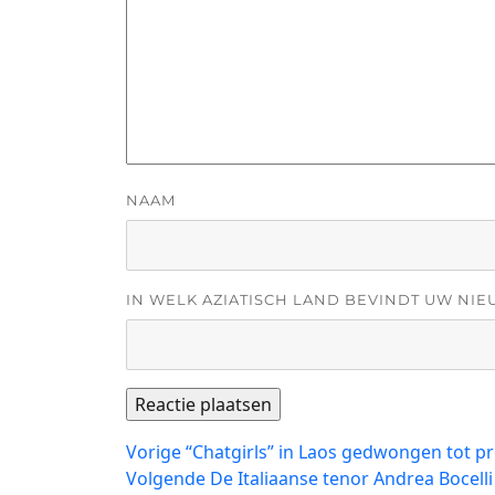
NAAM
IN WELK AZIATISCH LAND BEVINDT UW NIE
Bericht
Vorig
Vorige
“Chatgirls” in Laos gedwongen tot pro
bericht:
Volgend
Volgende
De Italiaanse tenor Andrea Bocell