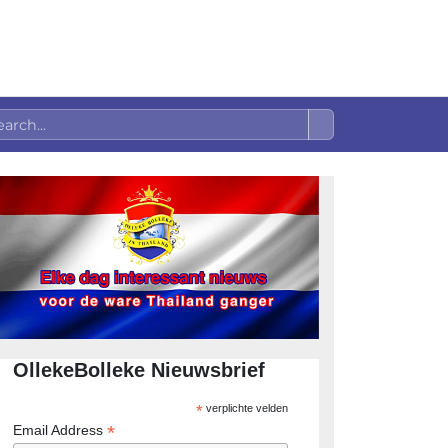
OllekeBolleke Nieuwsbrief
*
verplichte velden
*
Email Address