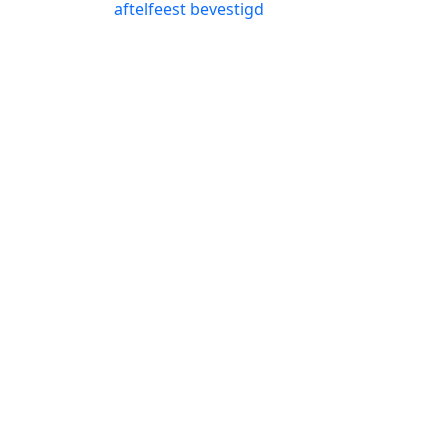
navigatie
bericht:
aftelfeest bevestigd