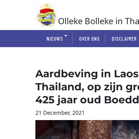
Ga
naar
de
Olleke Bolleke in Th
inhoud
In Thailand
NIEUWS
OVER ONS
DISCLAIMER
Aardbeving in Laos
Thailand, op zijn 
425 jaar oud Boed
21 December, 2021