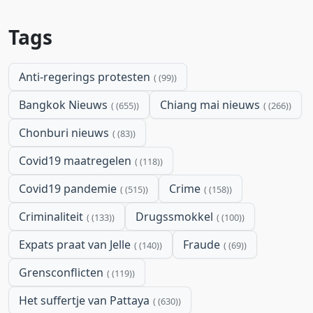
Tags
Anti-regerings protesten
(99)
Bangkok Nieuws
Chiang mai nieuws
(655)
(266)
Chonburi nieuws
(83)
Covid19 maatregelen
(118)
Covid19 pandemie
Crime
(515)
(158)
Criminaliteit
Drugssmokkel
(133)
(100)
Expats praat van Jelle
Fraude
(140)
(69)
Grensconflicten
(119)
Het suffertje van Pattaya
(630)