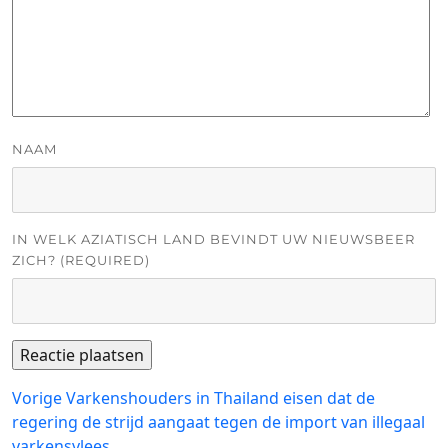
NAAM
IN WELK AZIATISCH LAND BEVINDT UW NIEUWSBEER
ZICH? (REQUIRED)
Bericht
Vorig
Vorige
Varkenshouders in Thailand eisen dat de
bericht:
regering de strijd aangaat tegen de import van illegaal
navigatie
varkensvlees