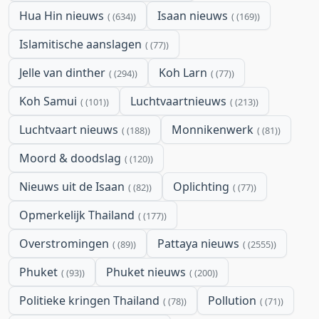
Hua Hin nieuws
Isaan nieuws
(634)
(169)
Islamitische aanslagen
(77)
Jelle van dinther
Koh Larn
(294)
(77)
Koh Samui
Luchtvaartnieuws
(101)
(213)
Luchtvaart nieuws
Monnikenwerk
(188)
(81)
Moord & doodslag
(120)
Nieuws uit de Isaan
Oplichting
(82)
(77)
Opmerkelijk Thailand
(177)
Overstromingen
Pattaya nieuws
(89)
(2555)
Phuket
Phuket nieuws
(93)
(200)
Politieke kringen Thailand
Pollution
(78)
(71)