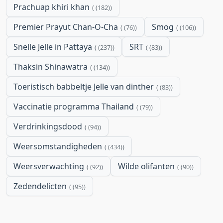
Prachuap khiri khan
(182)
Premier Prayut Chan-O-Cha
Smog
(76)
(106)
Snelle Jelle in Pattaya
SRT
(237)
(83)
Thaksin Shinawatra
(134)
Toeristisch babbeltje Jelle van dinther
(83)
Vaccinatie programma Thailand
(79)
Verdrinkingsdood
(94)
Weersomstandigheden
(434)
Weersverwachting
Wilde olifanten
(92)
(90)
Zedendelicten
(95)