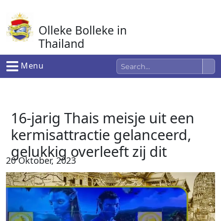
Ga
naar
Olleke Bolleke in
de
inhoud
Thailand
In Thailand
Menu
16-jarig Thais meisje uit een
kermisattractie gelanceerd,
gelukkig overleeft zij dit
20 Oktober, 2023