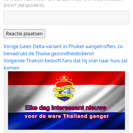
ZICH? (REQUIRED)
Bericht
Vorig
Vorige
Geen Delta-variant in Phuket aangetroffen, zo
bericht:
benadrukt de Thaise gezondheidsdienst
navigatie
Volgend
Volgende
Thaksin belooft fans dat hij snel naar huis zal
bericht:
komen