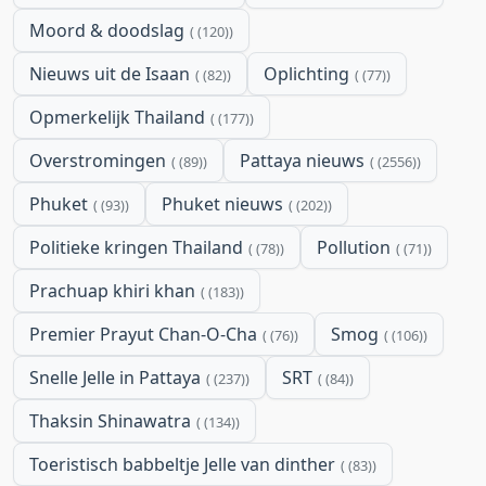
Moord & doodslag
(120)
Nieuws uit de Isaan
Oplichting
(82)
(77)
Opmerkelijk Thailand
(177)
Overstromingen
Pattaya nieuws
(89)
(2556)
Phuket
Phuket nieuws
(93)
(202)
Politieke kringen Thailand
Pollution
(78)
(71)
Prachuap khiri khan
(183)
Premier Prayut Chan-O-Cha
Smog
(76)
(106)
Snelle Jelle in Pattaya
SRT
(237)
(84)
Thaksin Shinawatra
(134)
Toeristisch babbeltje Jelle van dinther
(83)