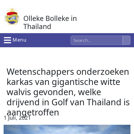
Ga
naar
Olleke Bolleke in
de
inhoud
Thailand
In Thailand
Menu
Wetenschappers onderzoeken
karkas van gigantische witte
walvis gevonden, welke
drijvend in Golf van Thailand is
aangetroffen
1 Juli, 2021