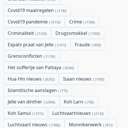
Covid19 maatregelen
(118)
Covid19 pandemie
Crime
(515)
(158)
Criminaliteit
Drugssmokkel
(133)
(100)
Expats praat van Jelle
Fraude
(141)
(69)
Grensconflicten
(119)
Het suffertje van Pattaya
(634)
Hua Hin nieuws
Isaan nieuws
(635)
(169)
Islamitische aanslagen
(77)
Jelle van dinther
Koh Larn
(294)
(78)
Koh Samui
Luchtvaartnieuws
(101)
(213)
Luchtvaart nieuws
Monnikenwerk
(188)
(81)