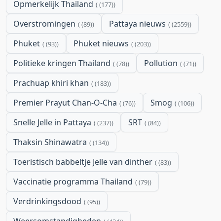
Opmerkelijk Thailand
(177)
Overstromingen
Pattaya nieuws
(89)
(2559)
Phuket
Phuket nieuws
(93)
(203)
Politieke kringen Thailand
Pollution
(78)
(71)
Prachuap khiri khan
(183)
Premier Prayut Chan-O-Cha
Smog
(76)
(106)
Snelle Jelle in Pattaya
SRT
(237)
(84)
Thaksin Shinawatra
(134)
Toeristisch babbeltje Jelle van dinther
(83)
Vaccinatie programma Thailand
(79)
Verdrinkingsdood
(95)