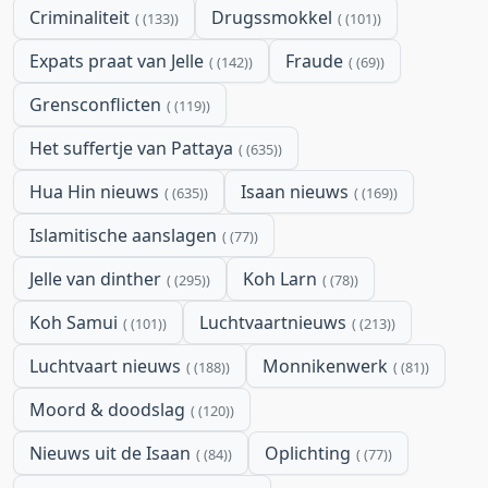
Criminaliteit
Drugssmokkel
(133)
(101)
Expats praat van Jelle
Fraude
(142)
(69)
Grensconflicten
(119)
Het suffertje van Pattaya
(635)
Hua Hin nieuws
Isaan nieuws
(635)
(169)
Islamitische aanslagen
(77)
Jelle van dinther
Koh Larn
(295)
(78)
Koh Samui
Luchtvaartnieuws
(101)
(213)
Luchtvaart nieuws
Monnikenwerk
(188)
(81)
Moord & doodslag
(120)
Nieuws uit de Isaan
Oplichting
(84)
(77)