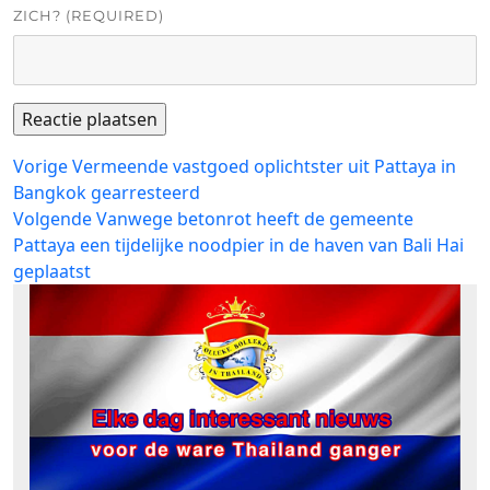
ZICH? (REQUIRED)
Bericht
Vorig
Vorige
Vermeende vastgoed oplichtster uit Pattaya in
bericht:
Bangkok gearresteerd
navigatie
Volgend
Volgende
Vanwege betonrot heeft de gemeente
bericht:
Pattaya een tijdelijke noodpier in de haven van Bali Hai
geplaatst