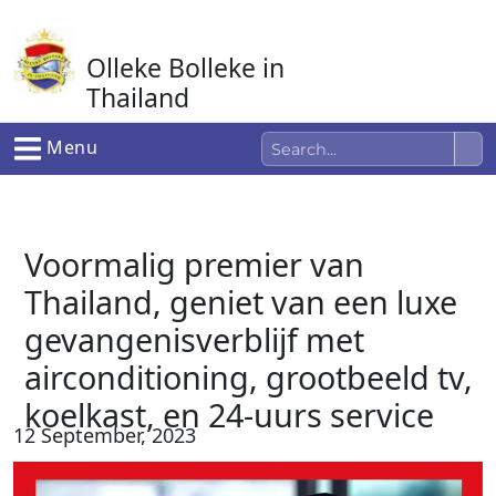
Ga
naar
Olleke Bolleke in
de
inhoud
Thailand
In Thailand
Menu
Voormalig premier van
Thailand, geniet van een luxe
gevangenisverblijf met
airconditioning, grootbeeld tv,
koelkast, en 24-uurs service
12 September, 2023