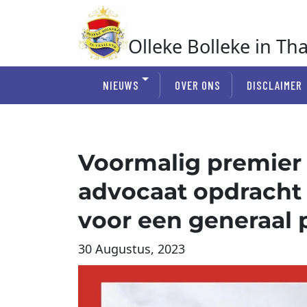
Ga
naar
de
Olleke Bolleke in Th
inhoud
In Thailand
NIEUWS
OVER ONS
DISCLAIMER
Voormalig premier 
advocaat opdrach
voor een generaal
30 Augustus, 2023