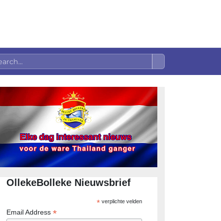
OllekeBolleke Nieuwsbrief
*
verplichte velden
*
Email Address