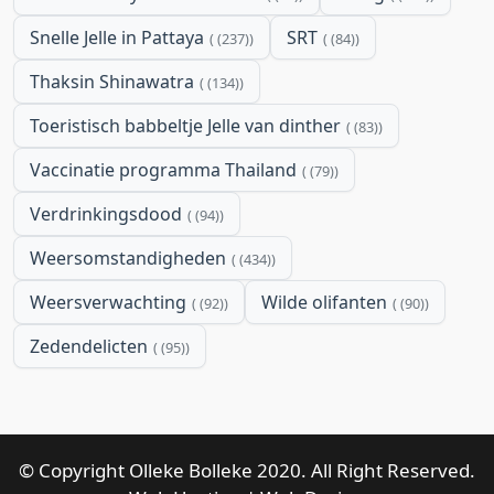
Snelle Jelle in Pattaya
SRT
(237)
(84)
Thaksin Shinawatra
(134)
Toeristisch babbeltje Jelle van dinther
(83)
Vaccinatie programma Thailand
(79)
Verdrinkingsdood
(94)
Weersomstandigheden
(434)
Weersverwachting
Wilde olifanten
(92)
(90)
Zedendelicten
(95)
© Copyright Olleke Bolleke 2020. All Right Reserved.