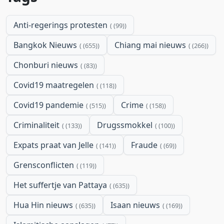
Anti-regerings protesten
(99)
Bangkok Nieuws
Chiang mai nieuws
(655)
(266)
Chonburi nieuws
(83)
Covid19 maatregelen
(118)
Covid19 pandemie
Crime
(515)
(158)
Criminaliteit
Drugssmokkel
(133)
(100)
Expats praat van Jelle
Fraude
(141)
(69)
Grensconflicten
(119)
Het suffertje van Pattaya
(635)
Hua Hin nieuws
Isaan nieuws
(635)
(169)