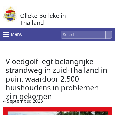
Ga
naar
Olleke Bolleke in
de
inhoud
Thailand
In Thailand
Menu
Vloedgolf legt belangrijke
strandweg in zuid-Thailand in
puin, waardoor 2.500
huishoudens in problemen
zijn gekomen
4 September, 2023