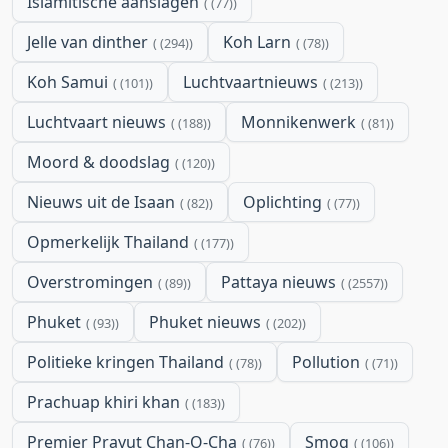
Islamitische aanslagen
(77)
Jelle van dinther
Koh Larn
(294)
(78)
Koh Samui
Luchtvaartnieuws
(101)
(213)
Luchtvaart nieuws
Monnikenwerk
(188)
(81)
Moord & doodslag
(120)
Nieuws uit de Isaan
Oplichting
(82)
(77)
Opmerkelijk Thailand
(177)
Overstromingen
Pattaya nieuws
(89)
(2557)
Phuket
Phuket nieuws
(93)
(202)
Politieke kringen Thailand
Pollution
(78)
(71)
Prachuap khiri khan
(183)
Premier Prayut Chan-O-Cha
Smog
(76)
(106)