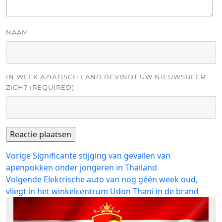
NAAM
IN WELK AZIATISCH LAND BEVINDT UW NIEUWSBEER
ZICH? (REQUIRED)
Bericht
Vorig
Vorige
Significante stijging van gevallen van
bericht:
apenpokken onder jongeren in Thailand
navigatie
Volgend
Volgende
Elektrische auto van nog géén week oud,
bericht:
vliegt in het winkelcentrum Udon Thani in de brand