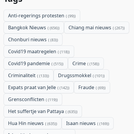
Anti-regerings protesten
(99)
Bangkok Nieuws
Chiang mai nieuws
(656)
(267)
Chonburi nieuws
(83)
Covid19 maatregelen
(118)
Covid19 pandemie
Crime
(515)
(158)
Criminaliteit
Drugssmokkel
(133)
(101)
Expats praat van Jelle
Fraude
(142)
(69)
Grensconflicten
(119)
Het suffertje van Pattaya
(635)
Hua Hin nieuws
Isaan nieuws
(635)
(169)