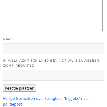
NAAM
IN WELK AZIATISCH LAND BEVINDT UW NIEUWSBEER
ZICH? (REQUIRED)
Bericht
Vorig
Vorige
Geruchten over terugkeer ‘Big Joke’ naar
bericht:
politiepost
navigatie