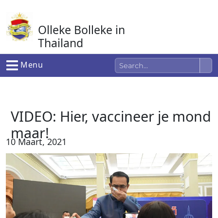
Ga
naar
Olleke Bolleke in
de
inhoud
Thailand
In Thailand
Menu
VIDEO: Hier, vaccineer je mond
maar!
10 Maart, 2021