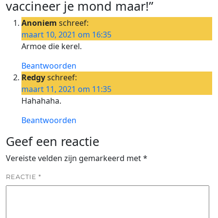
vaccineer je mond maar!”
Anoniem
schreef:
maart 10, 2021 om 16:35
Armoe die kerel.
Beantwoorden
Redgy
schreef:
maart 11, 2021 om 11:35
Hahahaha.
Beantwoorden
Geef een reactie
Vereiste velden zijn gemarkeerd met
*
REACTIE
*