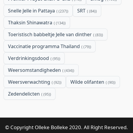
Snelle Jelle in Pattaya
SRT
(237)
(84)
Thaksin Shinawatra
(134)
Toeristisch babbeltje Jelle van dinther
(83)
Vaccinatie programma Thailand
(79)
Verdrinkingsdood
(95)
Weersomstandigheden
(434)
Weersverwachting
Wilde olifanten
(92)
(90)
Zedendelicten
(95)
© Copyright Olleke Bolleke 2020. All Right Reserved.