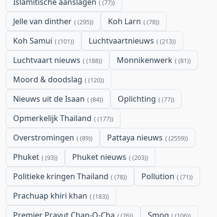
Islamitische aanslagen
(77)
Jelle van dinther
Koh Larn
(295)
(78)
Koh Samui
Luchtvaartnieuws
(101)
(213)
Luchtvaart nieuws
Monnikenwerk
(188)
(81)
Moord & doodslag
(120)
Nieuws uit de Isaan
Oplichting
(84)
(77)
Opmerkelijk Thailand
(177)
Overstromingen
Pattaya nieuws
(89)
(2559)
Phuket
Phuket nieuws
(93)
(203)
Politieke kringen Thailand
Pollution
(78)
(71)
Prachuap khiri khan
(183)
Premier Prayut Chan-O-Cha
Smog
(76)
(106)