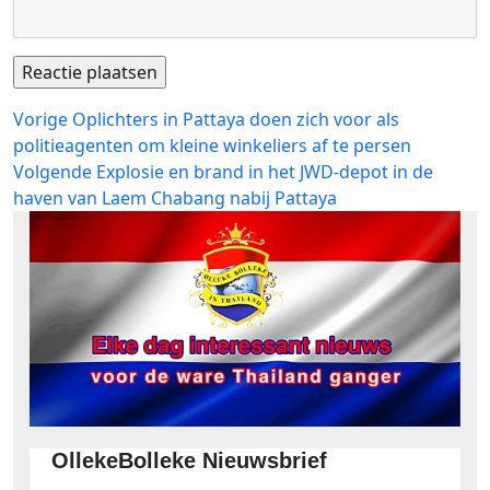
Bericht
Vorig
Vorige
Oplichters in Pattaya doen zich voor als
bericht:
politieagenten om kleine winkeliers af te persen
navigatie
Volgend
Volgende
Explosie en brand in het JWD-depot in de
bericht:
haven van Laem Chabang nabij Pattaya
OllekeBolleke Nieuwsbrief