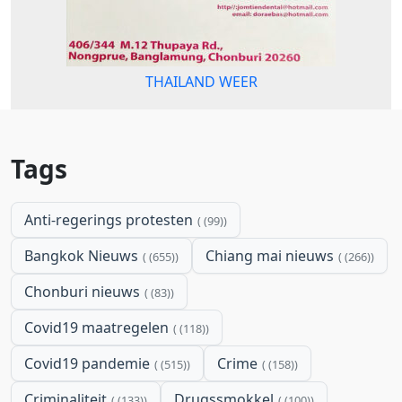
THAILAND WEER
Tags
Anti-regerings protesten
(99)
Bangkok Nieuws
Chiang mai nieuws
(655)
(266)
Chonburi nieuws
(83)
Covid19 maatregelen
(118)
Covid19 pandemie
Crime
(515)
(158)
Criminaliteit
Drugssmokkel
(133)
(100)