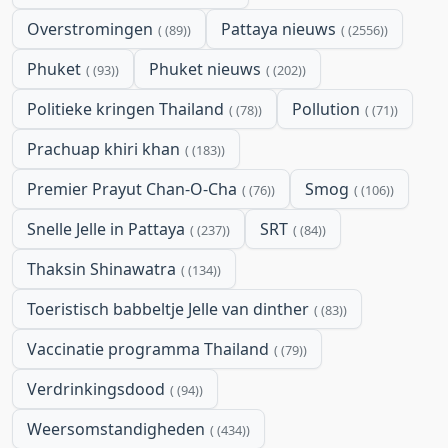
Overstromingen
Pattaya nieuws
(89)
(2556)
Phuket
Phuket nieuws
(93)
(202)
Politieke kringen Thailand
Pollution
(78)
(71)
Prachuap khiri khan
(183)
Premier Prayut Chan-O-Cha
Smog
(76)
(106)
Snelle Jelle in Pattaya
SRT
(237)
(84)
Thaksin Shinawatra
(134)
Toeristisch babbeltje Jelle van dinther
(83)
Vaccinatie programma Thailand
(79)
Verdrinkingsdood
(94)
Weersomstandigheden
(434)