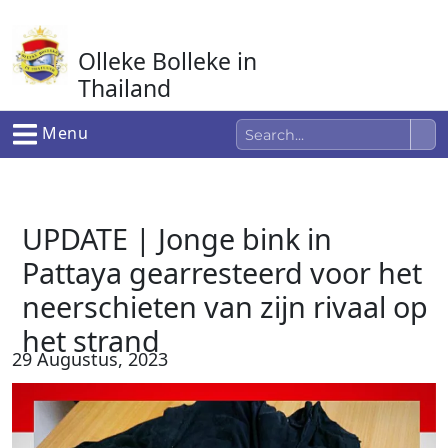
Ga
naar
Olleke Bolleke in
de
inhoud
Thailand
In Thailand
Menu
UPDATE | Jonge bink in
Pattaya gearresteerd voor het
neerschieten van zijn rivaal op
het strand
29 Augustus, 2023