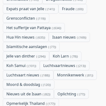
Expats praat van Jelle
Fraude
(141)
(69)
Grensconflicten
(119)
Het suffertje van Pattaya
(634)
Hua Hin nieuws
Isaan nieuws
(635)
(169)
Islamitische aanslagen
(77)
Jelle van dinther
Koh Larn
(294)
(78)
Koh Samui
Luchtvaartnieuws
(101)
(213)
Luchtvaart nieuws
Monnikenwerk
(188)
(81)
Moord & doodslag
(120)
Nieuws uit de Isaan
Oplichting
(82)
(77)
Opmerkelijk Thailand
(177)