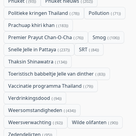
Phuket
Phuket nieuws
(93)
(202)
Politieke kringen Thailand
Pollution
(78)
(71)
Prachuap khiri khan
(183)
Premier Prayut Chan-O-Cha
Smog
(76)
(106)
Snelle Jelle in Pattaya
SRT
(237)
(84)
Thaksin Shinawatra
(134)
Toeristisch babbeltje Jelle van dinther
(83)
Vaccinatie programma Thailand
(79)
Verdrinkingsdood
(94)
Weersomstandigheden
(434)
Weersverwachting
Wilde olifanten
(92)
(90)
Zedendelicten
(95)