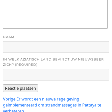
NAAM
IN WELK AZIATISCH LAND BEVINDT UW NIEUWSBEER
ZICH? (REQUIRED)
Bericht
Vorig
Vorige
Er wordt een nieuwe regelgeving
bericht:
geïmplementeerd om strandmassages in Pattaya te
navigatie
verbeteren