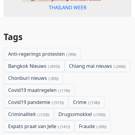
THAILAND WEER
Tags
Anti-regerings protesten
(99)
Bangkok Nieuws
Chiang mai nieuws
(655)
(266)
Chonburi nieuws
(83)
Covid19 maatregelen
(118)
Covid19 pandemie
Crime
(515)
(158)
Criminaliteit
Drugssmokkel
(133)
(100)
Expats praat van Jelle
Fraude
(141)
(69)