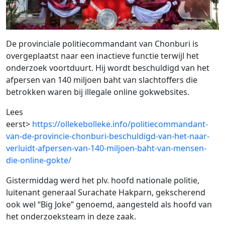
De provinciale politiecommandant van Chonburi is
overgeplaatst naar een inactieve functie terwijl het
onderzoek voortduurt. Hij wordt beschuldigd van het
afpersen van 140 miljoen baht van slachtoffers die
betrokken waren bij illegale online gokwebsites.
Lees
eerst>
https://ollekebolleke.info/politiecommandant-
van-de-provincie-chonburi-beschuldigd-van-het-naar-
verluidt-afpersen-van-140-miljoen-baht-van-mensen-
die-online-gokte/
Gistermiddag werd het plv. hoofd nationale politie,
luitenant generaal Surachate Hakparn, gekscherend
ook wel “Big Joke” genoemd, aangesteld als hoofd van
het onderzoeksteam in deze zaak.