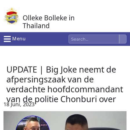
Ga
naar
Olleke Bolleke in
de
inhoud
Thailand
In Thailand
Menu
UPDATE | Big Joke neemt de
afpersingszaak van de
verdachte hoofdcommandant
van de politie Chonburi over
18 Juni, 2023