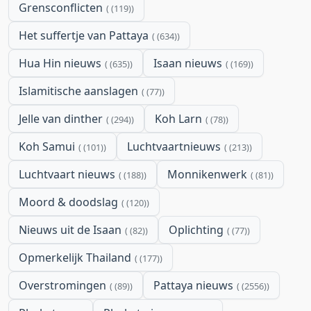
Grensconflicten
(119)
Het suffertje van Pattaya
(634)
Hua Hin nieuws
Isaan nieuws
(635)
(169)
Islamitische aanslagen
(77)
Jelle van dinther
Koh Larn
(294)
(78)
Koh Samui
Luchtvaartnieuws
(101)
(213)
Luchtvaart nieuws
Monnikenwerk
(188)
(81)
Moord & doodslag
(120)
Nieuws uit de Isaan
Oplichting
(82)
(77)
Opmerkelijk Thailand
(177)
Overstromingen
Pattaya nieuws
(89)
(2556)