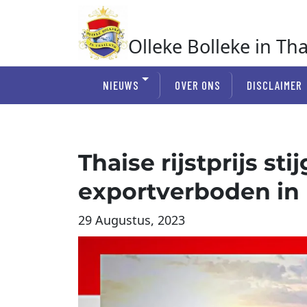
Ga
naar
de
Olleke Bolleke in Th
inhoud
In Thailand
NIEUWS
OVER ONS
DISCLAIMER
Thaise rijstprijs stij
exportverboden i
29 Augustus, 2023