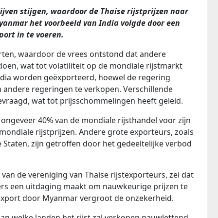
ijven stijgen, waardoor de Thaise rijstprijzen naar
Myanmar het voorbeeld van India volgde door een
ort in te voeren.
orten, waardoor de vrees ontstond dat andere
en, wat tot volatiliteit op de mondiale rijstmarkt
t India worden geëxporteerd, hoewel de regering
 andere regeringen te verkopen. Verschillende
vraagd, wat tot prijsschommelingen heeft geleid.
t ongeveer 40% van de mondiale rijsthandel voor zijn
mondiale rijstprijzen. Andere grote exporteurs, zoals
Staten, zijn getroffen door het gedeeltelijke verbod
an de vereniging van Thaise rijstexporteurs, zei dat
opers een uitdaging maakt om nauwkeurige prijzen te
texport door Myanmar vergroot de onzekerheid.
an welke landen het rijst zal verkopen nauwlettend