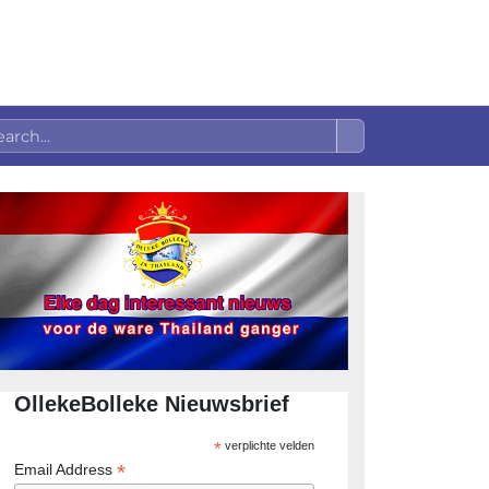
OllekeBolleke Nieuwsbrief
*
verplichte velden
*
Email Address