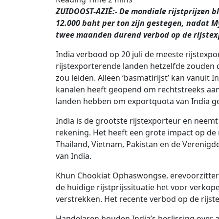
ZUIDOOST-AZIË:- De mondiale rijstprijzen bl
12.000 baht per ton zijn gestegen, nadat 
twee maanden durend verbod op de rijstexp
India verbood op 20 juli de meeste rijstexp
rijstexporterende landen hetzelfde zouden do
zou leiden. Alleen ‘basmatirijst’ kan vanui
kanalen heeft geopend om rechtstreeks aan
landen hebben om exportquota van India ge
India is de grootste rijstexporteur en neem
rekening. Het heeft een grote impact op de 
Thailand, Vietnam, Pakistan en de Verenigde 
van India.
Khun Chookiat Ophaswongse, erevoorzitter v
de huidige rijstprijssituatie het voor verk
verstrekken. Het recente verbod op de rijs
Handelaren houden India’s beslissing over a