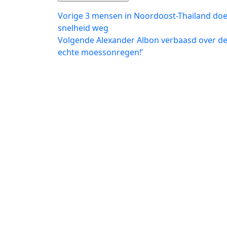
Bericht
Vorig
Vorige
3 mensen in Noordoost-Thailand doe
bericht:
snelheid weg
navigatie
Volgend
Volgende
Alexander Albon verbaasd over de 
bericht:
echte moessonregen!’