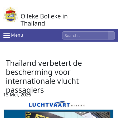
Ga
naar
Olleke Bolleke in
de
inhoud
Thailand
In Thailand
Menu
Thailand verbetert de
bescherming voor
internationale vlucht
passagiers
13 Mei, 2025