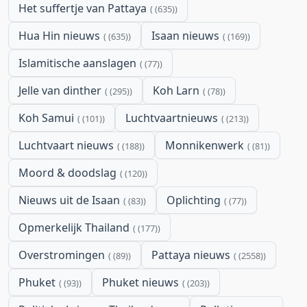
Het suffertje van Pattaya
(635)
Hua Hin nieuws
Isaan nieuws
(635)
(169)
Islamitische aanslagen
(77)
Jelle van dinther
Koh Larn
(295)
(78)
Koh Samui
Luchtvaartnieuws
(101)
(213)
Luchtvaart nieuws
Monnikenwerk
(188)
(81)
Moord & doodslag
(120)
Nieuws uit de Isaan
Oplichting
(83)
(77)
Opmerkelijk Thailand
(177)
Overstromingen
Pattaya nieuws
(89)
(2558)
Phuket
Phuket nieuws
(93)
(203)