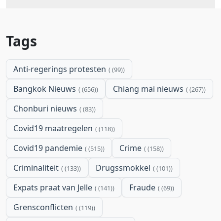
Tags
Anti-regerings protesten
(99)
Bangkok Nieuws
Chiang mai nieuws
(656)
(267)
Chonburi nieuws
(83)
Covid19 maatregelen
(118)
Covid19 pandemie
Crime
(515)
(158)
Criminaliteit
Drugssmokkel
(133)
(101)
Expats praat van Jelle
Fraude
(141)
(69)
Grensconflicten
(119)