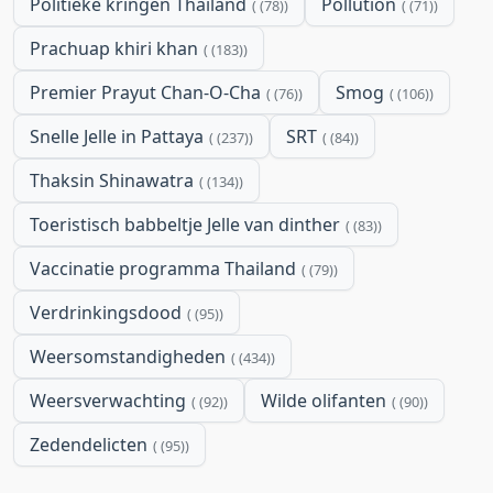
Politieke kringen Thailand
Pollution
(78)
(71)
Prachuap khiri khan
(183)
Premier Prayut Chan-O-Cha
Smog
(76)
(106)
Snelle Jelle in Pattaya
SRT
(237)
(84)
Thaksin Shinawatra
(134)
Toeristisch babbeltje Jelle van dinther
(83)
Vaccinatie programma Thailand
(79)
Verdrinkingsdood
(95)
Weersomstandigheden
(434)
Weersverwachting
Wilde olifanten
(92)
(90)
Zedendelicten
(95)