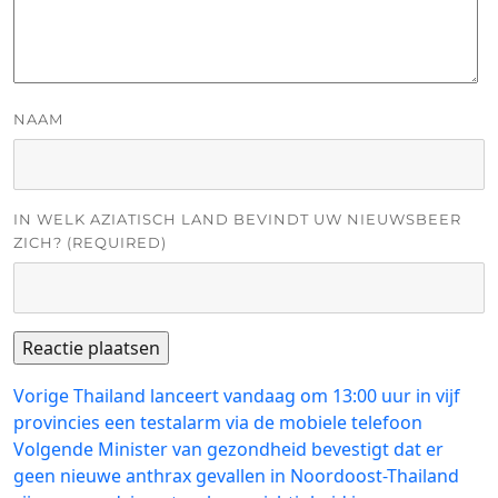
NAAM
IN WELK AZIATISCH LAND BEVINDT UW NIEUWSBEER
ZICH? (REQUIRED)
Bericht
Vorig
Vorige
Thailand lanceert vandaag om 13:00 uur in vijf
bericht:
provincies een testalarm via de mobiele telefoon
navigatie
Volgend
Volgende
Minister van gezondheid bevestigt dat er
bericht:
geen nieuwe anthrax gevallen in Noordoost-Thailand