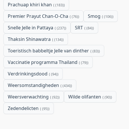
Prachuap khiri khan
(183)
Premier Prayut Chan-O-Cha
Smog
(76)
(106)
Snelle Jelle in Pattaya
SRT
(237)
(84)
Thaksin Shinawatra
(134)
Toeristisch babbeltje Jelle van dinther
(83)
Vaccinatie programma Thailand
(79)
Verdrinkingsdood
(94)
Weersomstandigheden
(434)
Weersverwachting
Wilde olifanten
(92)
(90)
Zedendelicten
(95)