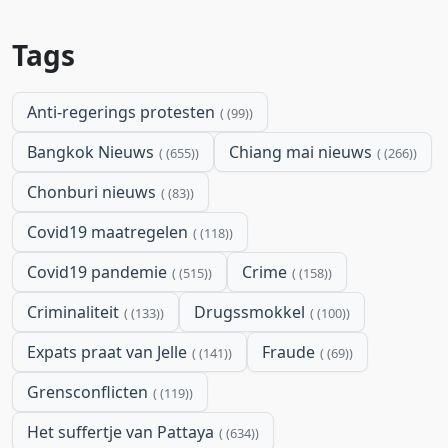
Tags
Anti-regerings protesten
(99)
Bangkok Nieuws
Chiang mai nieuws
(655)
(266)
Chonburi nieuws
(83)
Covid19 maatregelen
(118)
Covid19 pandemie
Crime
(515)
(158)
Criminaliteit
Drugssmokkel
(133)
(100)
Expats praat van Jelle
Fraude
(141)
(69)
Grensconflicten
(119)
Het suffertje van Pattaya
(634)