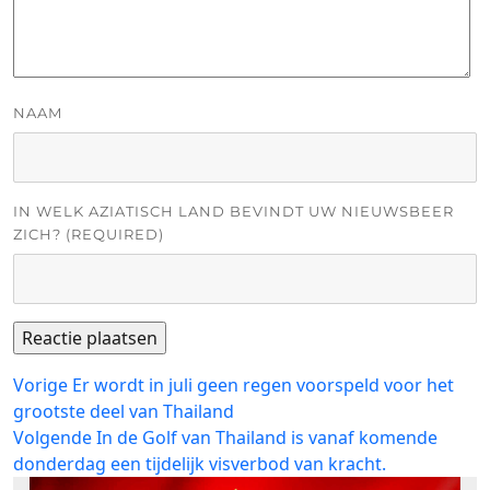
NAAM
IN WELK AZIATISCH LAND BEVINDT UW NIEUWSBEER
ZICH? (REQUIRED)
Bericht
Vorig
Vorige
Er wordt in juli geen regen voorspeld voor het
bericht:
grootste deel van Thailand
navigatie
Volgend
Volgende
In de Golf van Thailand is vanaf komende
bericht:
donderdag een tijdelijk visverbod van kracht.