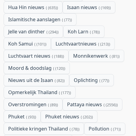
Hua Hin nieuws
Isaan nieuws
(635)
(169)
Islamitische aanslagen
(77)
Jelle van dinther
Koh Larn
(294)
(78)
Koh Samui
Luchtvaartnieuws
(101)
(213)
Luchtvaart nieuws
Monnikenwerk
(188)
(81)
Moord & doodslag
(120)
Nieuws uit de Isaan
Oplichting
(82)
(77)
Opmerkelijk Thailand
(177)
Overstromingen
Pattaya nieuws
(89)
(2556)
Phuket
Phuket nieuws
(93)
(202)
Politieke kringen Thailand
Pollution
(78)
(71)