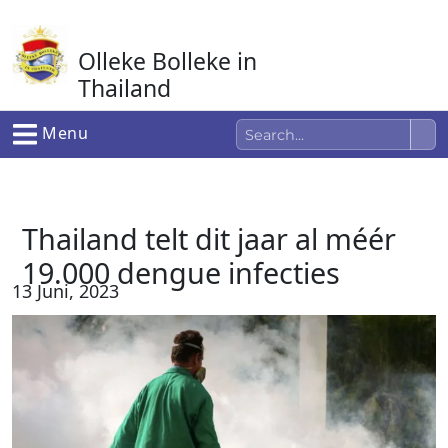
Ga
naar
Olleke Bolleke in
de
inhoud
Thailand
In Thailand
Menu
Thailand telt dit jaar al méér
19.000 dengue infecties
13 Juni, 2023