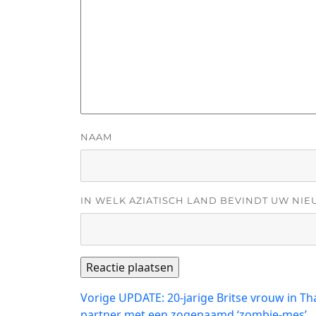
NAAM
IN WELK AZIATISCH LAND BEVINDT UW NIE
Bericht
Vorig
Vorige
UPDATE: 20-jarige Britse vrouw in T
bericht:
partner met een zogenaamd ‘zombie-mes’.