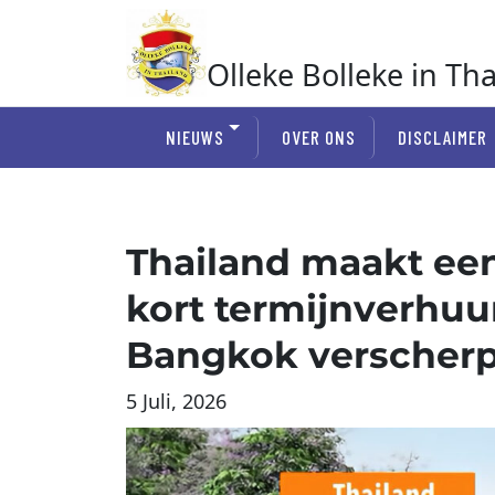
Ga
naar
de
Olleke Bolleke in Th
inhoud
In Thailand
NIEUWS
OVER ONS
DISCLAIMER
Thailand maakt een
kort termijnverhuu
Bangkok verscherpt
5 Juli, 2026