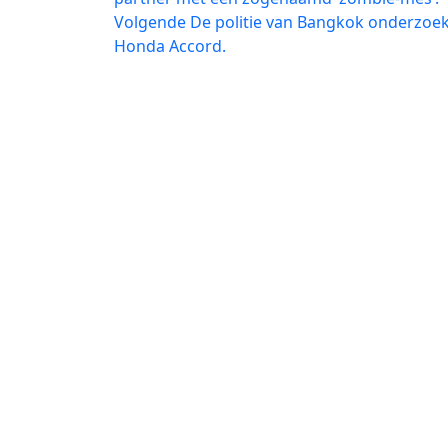
navigatie
Volgend
Volgende
De politie van Bangkok onderzoekt
bericht:
Honda Accord.