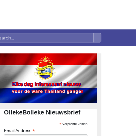
OllekeBolleke Nieuwsbrief
*
verplichte velden
*
Email Address