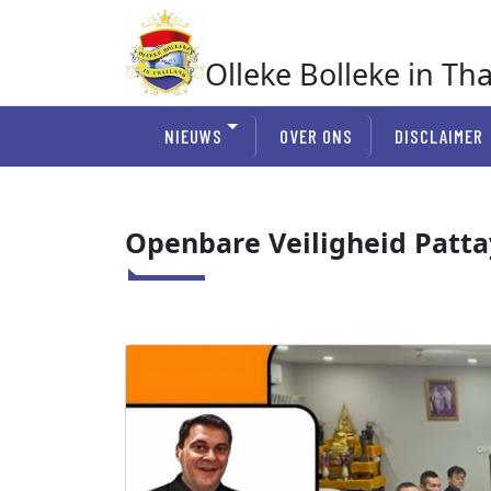
Ga
naar
de
Olleke Bolleke in Th
inhoud
In Thailand
NIEUWS
OVER ONS
DISCLAIMER
Openbare Veiligheid Patt