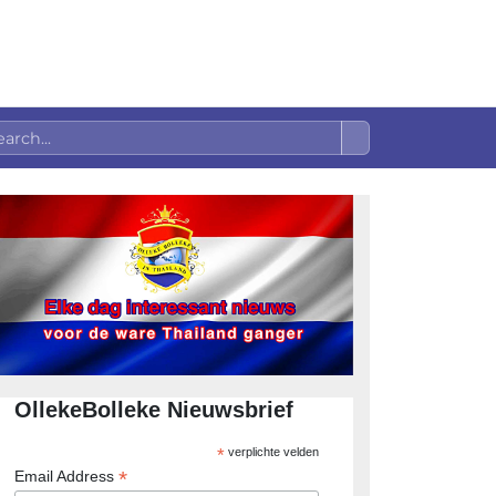
OllekeBolleke Nieuwsbrief
*
verplichte velden
*
Email Address