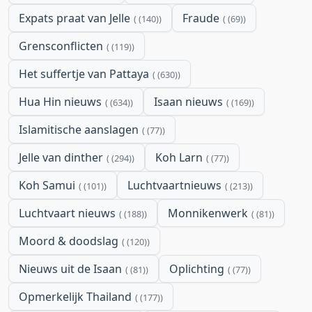
Expats praat van Jelle
Fraude
(140)
(69)
Grensconflicten
(119)
Het suffertje van Pattaya
(630)
Hua Hin nieuws
Isaan nieuws
(634)
(169)
Islamitische aanslagen
(77)
Jelle van dinther
Koh Larn
(294)
(77)
Koh Samui
Luchtvaartnieuws
(101)
(213)
Luchtvaart nieuws
Monnikenwerk
(188)
(81)
Moord & doodslag
(120)
Nieuws uit de Isaan
Oplichting
(81)
(77)
Opmerkelijk Thailand
(177)