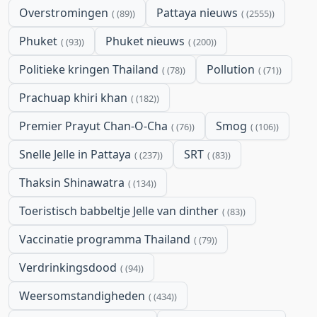
Overstromingen
Pattaya nieuws
(89)
(2555)
Phuket
Phuket nieuws
(93)
(200)
Politieke kringen Thailand
Pollution
(78)
(71)
Prachuap khiri khan
(182)
Premier Prayut Chan-O-Cha
Smog
(76)
(106)
Snelle Jelle in Pattaya
SRT
(237)
(83)
Thaksin Shinawatra
(134)
Toeristisch babbeltje Jelle van dinther
(83)
Vaccinatie programma Thailand
(79)
Verdrinkingsdood
(94)
Weersomstandigheden
(434)