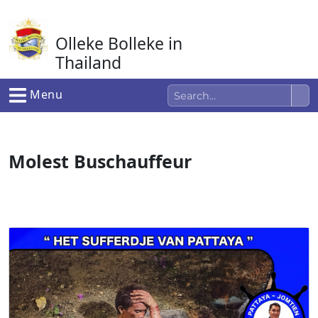
Ga
naar
Olleke Bolleke in
de
inhoud
Thailand
In Thailand
Menu
Molest Buschauffeur