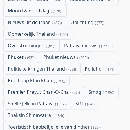
Moord & doodslag
(120)
Nieuws uit de Isaan
Oplichting
(82)
(77)
Opmerkelijk Thailand
(177)
Overstromingen
Pattaya nieuws
(89)
(2556)
Phuket
Phuket nieuws
(93)
(202)
Politieke kringen Thailand
Pollution
(78)
(71)
Prachuap khiri khan
(183)
Premier Prayut Chan-O-Cha
Smog
(76)
(106)
Snelle Jelle in Pattaya
SRT
(237)
(84)
Thaksin Shinawatra
(134)
Toeristisch babbeltje Jelle van dinther
(83)