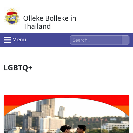
Ga
naar
Olleke Bolleke in
de
inhoud
Thailand
In Thailand
Menu
LGBTQ+