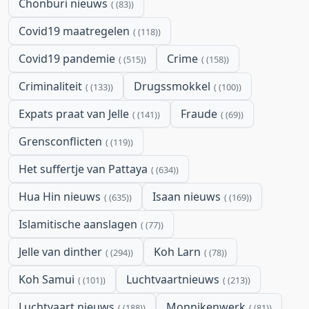
Chonburi nieuws
(83)
Covid19 maatregelen
(118)
Covid19 pandemie
Crime
(515)
(158)
Criminaliteit
Drugssmokkel
(133)
(100)
Expats praat van Jelle
Fraude
(141)
(69)
Grensconflicten
(119)
Het suffertje van Pattaya
(634)
Hua Hin nieuws
Isaan nieuws
(635)
(169)
Islamitische aanslagen
(77)
Jelle van dinther
Koh Larn
(294)
(78)
Koh Samui
Luchtvaartnieuws
(101)
(213)
Luchtvaart nieuws
Monnikenwerk
(188)
(81)