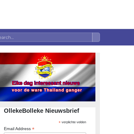
OllekeBolleke Nieuwsbrief
*
verplichte velden
*
Email Address