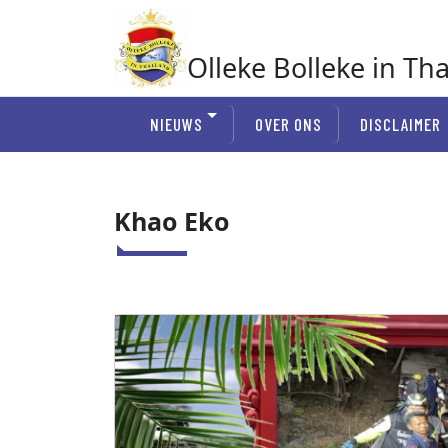
Ga
naar
de
Olleke Bolleke in Th
inhoud
In Thailand
NIEUWS
OVER ONS
DISCLAIMER
Khao Eko