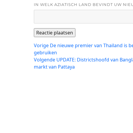
IN WELK AZIATISCH LAND BEVINDT UW NIE
Bericht
Vorig
Vorige
De nieuwe premier van Thailand is b
bericht:
gebruiken
navigatie
Volgend
Volgende
UPDATE: Districtshoofd van Bangl
bericht:
markt van Pattaya