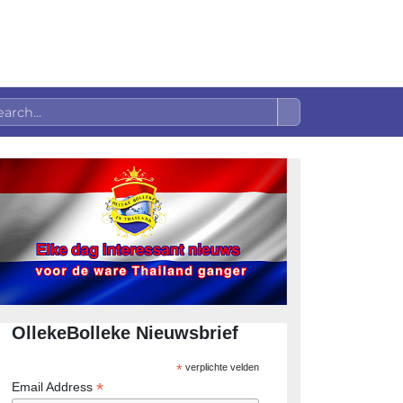
OllekeBolleke Nieuwsbrief
*
verplichte velden
*
Email Address