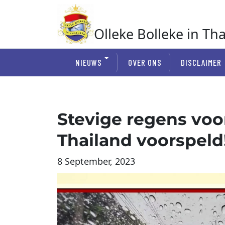
Ga
naar
de
Olleke Bolleke in Th
inhoud
In Thailand
NIEUWS
OVER ONS
DISCLAIMER
Stevige regens voor
Thailand voorspeld
8 September, 2023