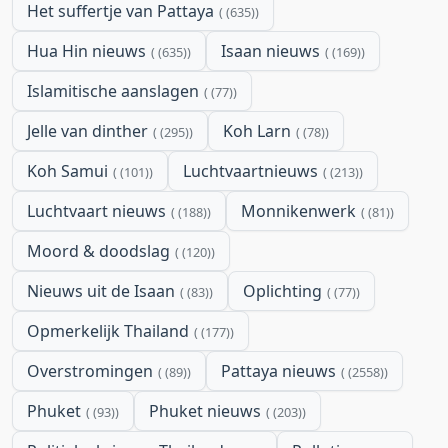
Het suffertje van Pattaya
(635)
Hua Hin nieuws
Isaan nieuws
(635)
(169)
Islamitische aanslagen
(77)
Jelle van dinther
Koh Larn
(295)
(78)
Koh Samui
Luchtvaartnieuws
(101)
(213)
Luchtvaart nieuws
Monnikenwerk
(188)
(81)
Moord & doodslag
(120)
Nieuws uit de Isaan
Oplichting
(83)
(77)
Opmerkelijk Thailand
(177)
Overstromingen
Pattaya nieuws
(89)
(2558)
Phuket
Phuket nieuws
(93)
(203)