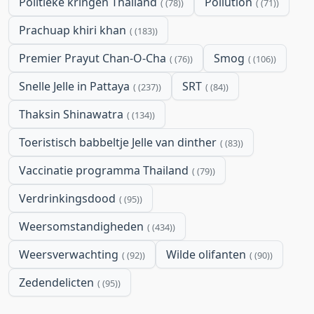
Politieke kringen Thailand
Pollution
(78)
(71)
Prachuap khiri khan
(183)
Premier Prayut Chan-O-Cha
Smog
(76)
(106)
Snelle Jelle in Pattaya
SRT
(237)
(84)
Thaksin Shinawatra
(134)
Toeristisch babbeltje Jelle van dinther
(83)
Vaccinatie programma Thailand
(79)
Verdrinkingsdood
(95)
Weersomstandigheden
(434)
Weersverwachting
Wilde olifanten
(92)
(90)
Zedendelicten
(95)