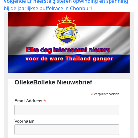
Volgend
Volgende
Er heerste gisteren opwinding en spanning
bericht:
bij de jaarlijkse buffelrace in Chonburi
OllekeBolleke Nieuwsbrief
*
verplichte velden
*
Email Address
Voornaam