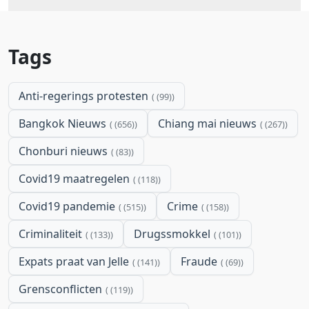
Tags
Anti-regerings protesten
(99)
Bangkok Nieuws
Chiang mai nieuws
(656)
(267)
Chonburi nieuws
(83)
Covid19 maatregelen
(118)
Covid19 pandemie
Crime
(515)
(158)
Criminaliteit
Drugssmokkel
(133)
(101)
Expats praat van Jelle
Fraude
(141)
(69)
Grensconflicten
(119)