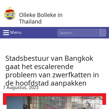
Ga
naar
Olleke Bolleke in
de
inhoud
Thailand
In Thailand
Menu
Stadsbestuur van Bangkok
gaat het escalerende
probleem van zwerfkatten in
de hoofdstad aanpakken
7 Augustus, 2023