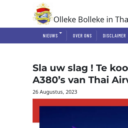
Ga
naar
de
Olleke Bolleke in Th
inhoud
In Thailand
NIEUWS
OVER ONS
DISCLAIMER
Sla uw slag ! Te k
A380’s van Thai Ai
26 Augustus, 2023