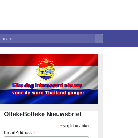
OllekeBolleke Nieuwsbrief
*
verplichte velden
*
Email Address