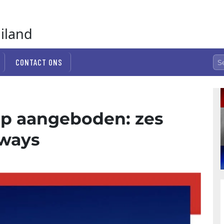
ailand
CONTACT ONS
oop aangeboden: zes
rways