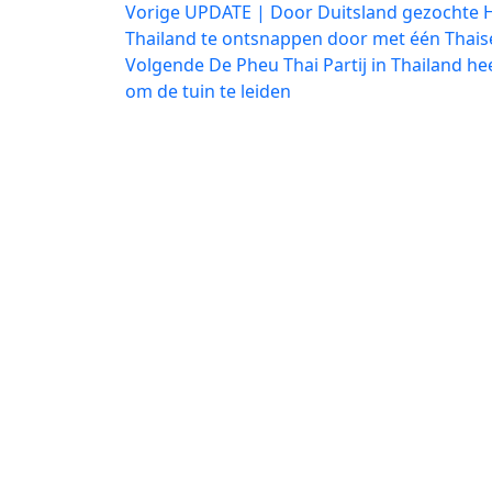
Bericht
Vorig
Vorige
UPDATE | Door Duitsland gezochte He
bericht:
Thailand te ontsnappen door met één Thai
navigatie
Volgend
Volgende
De Pheu Thai Partij in Thailand h
bericht:
om de tuin te leiden