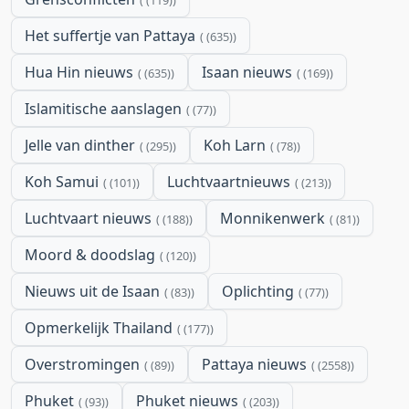
Het suffertje van Pattaya
(635)
Hua Hin nieuws
Isaan nieuws
(635)
(169)
Islamitische aanslagen
(77)
Jelle van dinther
Koh Larn
(295)
(78)
Koh Samui
Luchtvaartnieuws
(101)
(213)
Luchtvaart nieuws
Monnikenwerk
(188)
(81)
Moord & doodslag
(120)
Nieuws uit de Isaan
Oplichting
(83)
(77)
Opmerkelijk Thailand
(177)
Overstromingen
Pattaya nieuws
(89)
(2558)
Phuket
Phuket nieuws
(93)
(203)