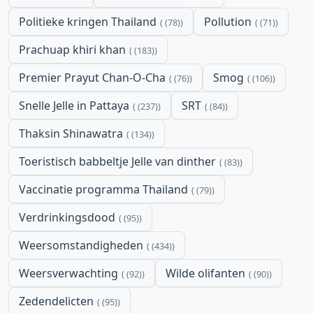
Politieke kringen Thailand
Pollution
(78)
(71)
Prachuap khiri khan
(183)
Premier Prayut Chan-O-Cha
Smog
(76)
(106)
Snelle Jelle in Pattaya
SRT
(237)
(84)
Thaksin Shinawatra
(134)
Toeristisch babbeltje Jelle van dinther
(83)
Vaccinatie programma Thailand
(79)
Verdrinkingsdood
(95)
Weersomstandigheden
(434)
Weersverwachting
Wilde olifanten
(92)
(90)
Zedendelicten
(95)