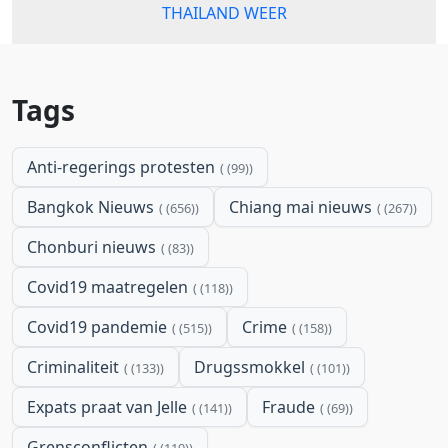
THAILAND WEER
Tags
Anti-regerings protesten
(99)
Bangkok Nieuws
Chiang mai nieuws
(656)
(267)
Chonburi nieuws
(83)
Covid19 maatregelen
(118)
Covid19 pandemie
Crime
(515)
(158)
Criminaliteit
Drugssmokkel
(133)
(101)
Expats praat van Jelle
Fraude
(141)
(69)
Grensconflicten
(119)