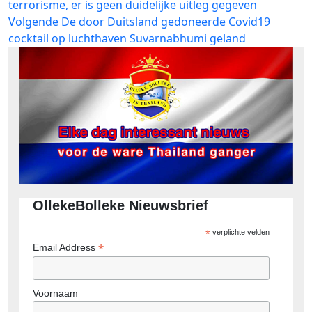
bericht:
terrorisme, er is geen duidelijke uitleg gegeven
navigatie
Volgend
Volgende
De door Duitsland gedoneerde Covid19
bericht:
cocktail op luchthaven Suvarnabhumi geland
OllekeBolleke Nieuwsbrief
*
verplichte velden
*
Email Address
Voornaam