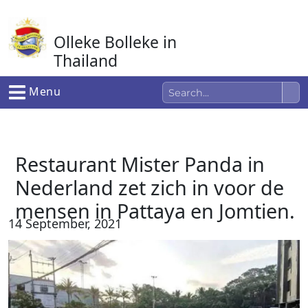
Ga
naar
Olleke Bolleke in
de
inhoud
Thailand
In Thailand
Menu
Restaurant Mister Panda in
Nederland zet zich in voor de
mensen in Pattaya en Jomtien.
14 September, 2021