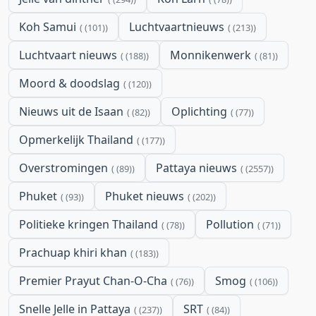
Koh Samui
Luchtvaartnieuws
(101)
(213)
Luchtvaart nieuws
Monnikenwerk
(188)
(81)
Moord & doodslag
(120)
Nieuws uit de Isaan
Oplichting
(82)
(77)
Opmerkelijk Thailand
(177)
Overstromingen
Pattaya nieuws
(89)
(2557)
Phuket
Phuket nieuws
(93)
(202)
Politieke kringen Thailand
Pollution
(78)
(71)
Prachuap khiri khan
(183)
Premier Prayut Chan-O-Cha
Smog
(76)
(106)
Snelle Jelle in Pattaya
SRT
(237)
(84)