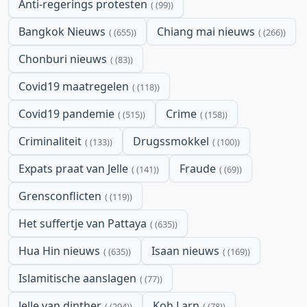
Anti-regerings protesten
(99)
Bangkok Nieuws
Chiang mai nieuws
(655)
(266)
Chonburi nieuws
(83)
Covid19 maatregelen
(118)
Covid19 pandemie
Crime
(515)
(158)
Criminaliteit
Drugssmokkel
(133)
(100)
Expats praat van Jelle
Fraude
(141)
(69)
Grensconflicten
(119)
Het suffertje van Pattaya
(635)
Hua Hin nieuws
Isaan nieuws
(635)
(169)
Islamitische aanslagen
(77)
Jelle van dinther
Koh Larn
(294)
(78)