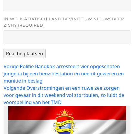
IN WELK AZIATISCH LAND BEVINDT UW NIEUWSBEER
ZICH? (REQUIRED)
Bericht
Vorig
Vorige
Politie Bangkok arresteert vier opgeschoten
bericht:
jongelui bij een benzinestation en neemt geweren en
navigatie
munitie in beslag
Volgend
Volgende
Overstromingen en een ruwe zee zorgen
bericht:
voor gevaar in dit weekend vol stortbuien, zo luidt de
voorspelling van het TMD