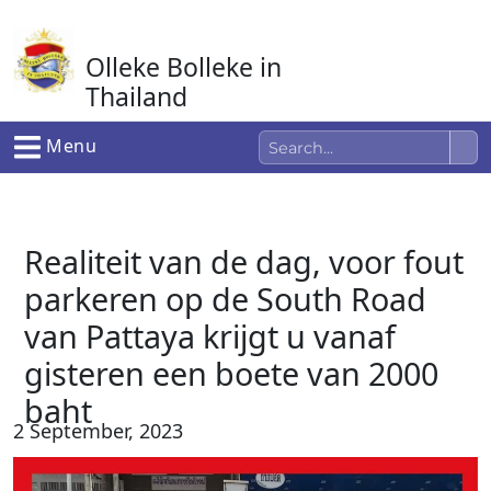
Ga
naar
Olleke Bolleke in
de
inhoud
Thailand
In Thailand
Menu
Realiteit van de dag, voor fout
parkeren op de South Road
van Pattaya krijgt u vanaf
gisteren een boete van 2000
baht
2 September, 2023