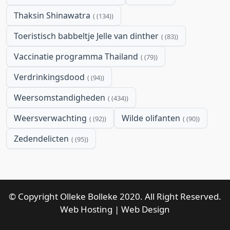
Thaksin Shinawatra
(134)
Toeristisch babbeltje Jelle van dinther
(83)
Vaccinatie programma Thailand
(79)
Verdrinkingsdood
(94)
Weersomstandigheden
(434)
Weersverwachting
Wilde olifanten
(92)
(90)
Zedendelicten
(95)
© Copyright Olleke Bolleke 2020. All Right Reserved.
Web Hosting
|
Web Design