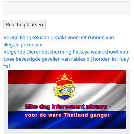
Bericht
Vorig
Vorige
Bangkokiaan gepakt voor het runnen van
bericht:
illegale pornosite
navigatie
Volgend
Volgende
Dierenbescherming Pattaya waarschuwt voor
bericht:
twee bevestigde gevallen van rabiës bij honden in Huay
Yai