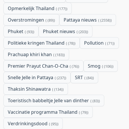
Opmerkelijk Thailand
(177)
Overstromingen
Pattaya nieuws
(89)
(2558)
Phuket
Phuket nieuws
(93)
(203)
Politieke kringen Thailand
Pollution
(78)
(71)
Prachuap khiri khan
(183)
Premier Prayut Chan-O-Cha
Smog
(76)
(106)
Snelle Jelle in Pattaya
SRT
(237)
(84)
Thaksin Shinawatra
(134)
Toeristisch babbeltje Jelle van dinther
(83)
Vaccinatie programma Thailand
(79)
Verdrinkingsdood
(95)