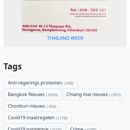
THAILAND WEER
Tags
Anti-regerings protesten
(99)
Bangkok Nieuws
Chiang mai nieuws
(656)
(267)
Chonburi nieuws
(83)
Covid19 maatregelen
(118)
Covid19 pandemie
Crime
(515)
(158)