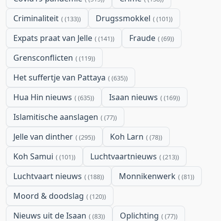
Criminaliteit
Drugssmokkel
(133)
(101)
Expats praat van Jelle
Fraude
(141)
(69)
Grensconflicten
(119)
Het suffertje van Pattaya
(635)
Hua Hin nieuws
Isaan nieuws
(635)
(169)
Islamitische aanslagen
(77)
Jelle van dinther
Koh Larn
(295)
(78)
Koh Samui
Luchtvaartnieuws
(101)
(213)
Luchtvaart nieuws
Monnikenwerk
(188)
(81)
Moord & doodslag
(120)
Nieuws uit de Isaan
Oplichting
(83)
(77)