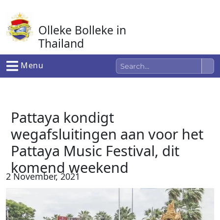
Ga
naar
Olleke Bolleke in
de
inhoud
Thailand
In Thailand
Menu
Pattaya kondigt
wegafsluitingen aan voor het
Pattaya Music Festival, dit
komend weekend
2 November, 2021