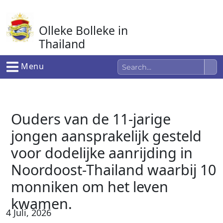
Ga
naar
Olleke Bolleke in
de
inhoud
Thailand
In Thailand
Menu
Ouders van de 11-jarige
jongen aansprakelijk gesteld
voor dodelijke aanrijding in
Noordoost-Thailand waarbij 10
monniken om het leven
kwamen.
4 Juli, 2026