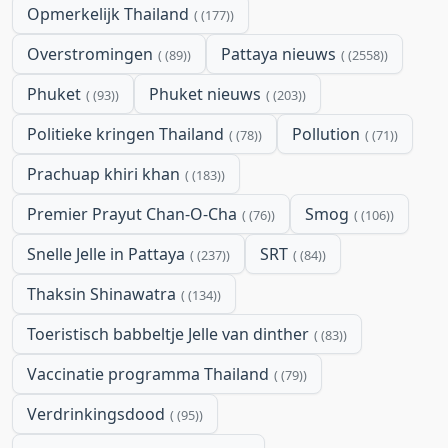
Opmerkelijk Thailand
(177)
Overstromingen
Pattaya nieuws
(89)
(2558)
Phuket
Phuket nieuws
(93)
(203)
Politieke kringen Thailand
Pollution
(78)
(71)
Prachuap khiri khan
(183)
Premier Prayut Chan-O-Cha
Smog
(76)
(106)
Snelle Jelle in Pattaya
SRT
(237)
(84)
Thaksin Shinawatra
(134)
Toeristisch babbeltje Jelle van dinther
(83)
Vaccinatie programma Thailand
(79)
Verdrinkingsdood
(95)