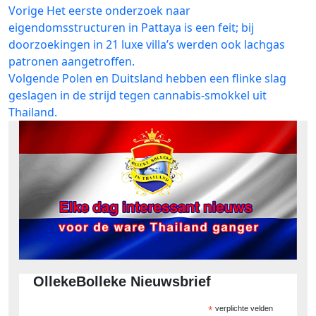
Bericht
Vorig
Vorige
Het eerste onderzoek naar
bericht:
eigendomsstructuren in Pattaya is een feit; bij
navigatie
doorzoekingen in 21 luxe villa’s werden ook lachgas
patronen aangetroffen.
Volgend
Volgende
Polen en Duitsland hebben een flinke slag
bericht:
geslagen in de strijd tegen cannabis-smokkel uit
Thailand.
OllekeBolleke Nieuwsbrief
*
verplichte velden