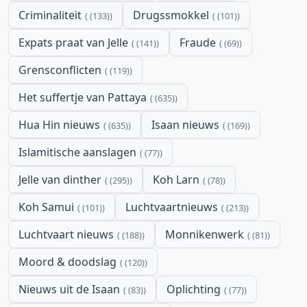
Criminaliteit
Drugssmokkel
(133)
(101)
Expats praat van Jelle
Fraude
(141)
(69)
Grensconflicten
(119)
Het suffertje van Pattaya
(635)
Hua Hin nieuws
Isaan nieuws
(635)
(169)
Islamitische aanslagen
(77)
Jelle van dinther
Koh Larn
(295)
(78)
Koh Samui
Luchtvaartnieuws
(101)
(213)
Luchtvaart nieuws
Monnikenwerk
(188)
(81)
Moord & doodslag
(120)
Nieuws uit de Isaan
Oplichting
(83)
(77)