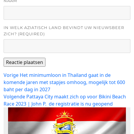
NAAM
IN WELK AZIATISCH LAND BEVINDT UW NIEUWSBEER
ZICH? (REQUIRED)
Bericht
Vorig
Vorige
Het minimumloon in Thailand gaat in de
bericht:
komende jaren met stapjes omhoog, mogelijk tot 600
navigatie
baht per dag in 2027
Volgend
Volgende
Pattaya City maakt zich op voor Bikini Beach
bericht:
Race 2023 | John P. de registratie is nu geopend