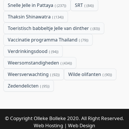
Snelle Jelle in Pattaya
SRT
(237)
(84)
Thaksin Shinawatra
(134)
Toeristisch babbeltje Jelle van dinther
(83)
Vaccinatie programma Thailand
(79)
Verdrinkingsdood
(94)
Weersomstandigheden
(434)
Weersverwachting
Wilde olifanten
(92)
(90)
Zedendelicten
(95)
© Copyright Olleke Bolleke 2020. All Right Reserved.
Web Hosting
|
Web Design