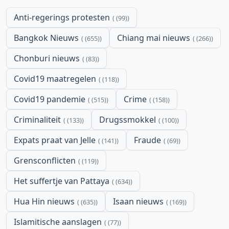
Anti-regerings protesten
(99)
Bangkok Nieuws
Chiang mai nieuws
(655)
(266)
Chonburi nieuws
(83)
Covid19 maatregelen
(118)
Covid19 pandemie
Crime
(515)
(158)
Criminaliteit
Drugssmokkel
(133)
(100)
Expats praat van Jelle
Fraude
(141)
(69)
Grensconflicten
(119)
Het suffertje van Pattaya
(634)
Hua Hin nieuws
Isaan nieuws
(635)
(169)
Islamitische aanslagen
(77)