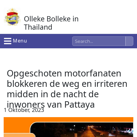
Ga
naar
Olleke Bolleke in
de
inhoud
Thailand
In Thailand
Menu
Opgeschoten motorfanaten
blokkeren de weg en irriteren
midden in de nacht de
inwoners van Pattaya
1 Oktober, 2023