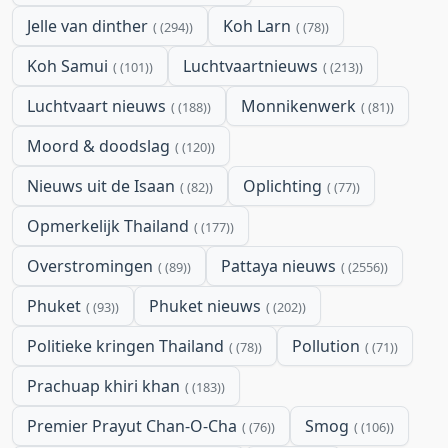
Jelle van dinther
Koh Larn
(294)
(78)
Koh Samui
Luchtvaartnieuws
(101)
(213)
Luchtvaart nieuws
Monnikenwerk
(188)
(81)
Moord & doodslag
(120)
Nieuws uit de Isaan
Oplichting
(82)
(77)
Opmerkelijk Thailand
(177)
Overstromingen
Pattaya nieuws
(89)
(2556)
Phuket
Phuket nieuws
(93)
(202)
Politieke kringen Thailand
Pollution
(78)
(71)
Prachuap khiri khan
(183)
Premier Prayut Chan-O-Cha
Smog
(76)
(106)